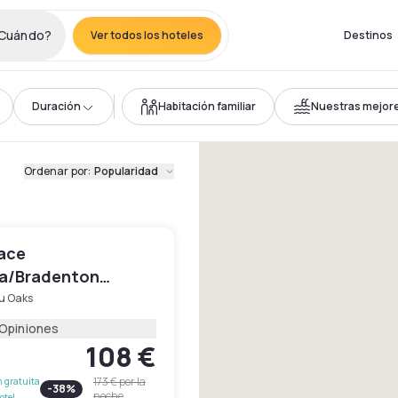
Cuándo?
Ver todos los hoteles
Destinos
Duración
Habitación familiar
Nuestras mejore
Ordenar por
:
Popularidad
lace
a/Bradenton
u Oaks
 Opiniones
108 €
173 €
por la
 gratuita
-
38
%
noche
otel