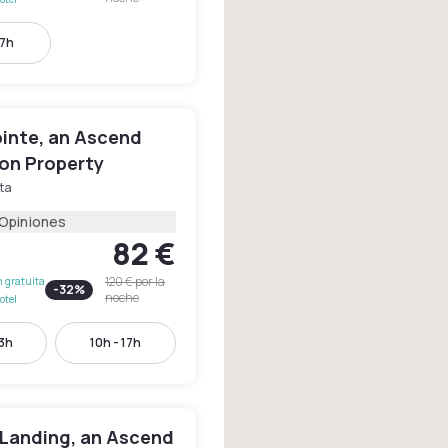
17h
ointe, an Ascend
ion Property
ta
 Opiniones
82 €
120 €
por la
 gratuita
-
32
%
noche
otel
13h
10h - 17h
 Landing, an Ascend