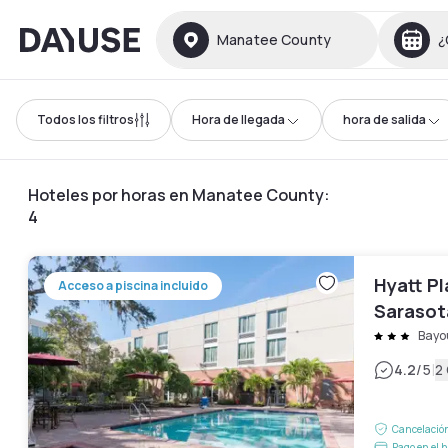
Dayuse
Manatee County
¿
Todos los filtros
Hora de llegada
hora de salida
Hoteles por horas en Manatee County
:
4
Hyatt P
Acceso a piscina incluido
Sarasot
Airport
Bayo
|
4.2
/5
2
Cancelación
Pago en el h