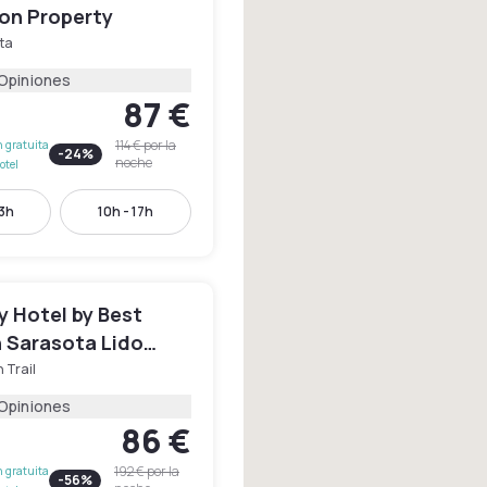
ion Property
ta
 Opiniones
87 €
114 €
por la
 gratuita
-
24
%
noche
otel
13h
10h - 17h
y Hotel by Best
 Sarasota Lido
 Trail
 Opiniones
86 €
192 €
por la
 gratuita
-
56
%