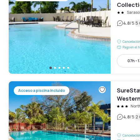
Collect
Saraso
|
4.8
/5
5
Cancelación
Pago en el h
07h - 
SureSta
Acceso a piscina incluido
Western
Beach
North
|
4.8
/5
2
Cancelación