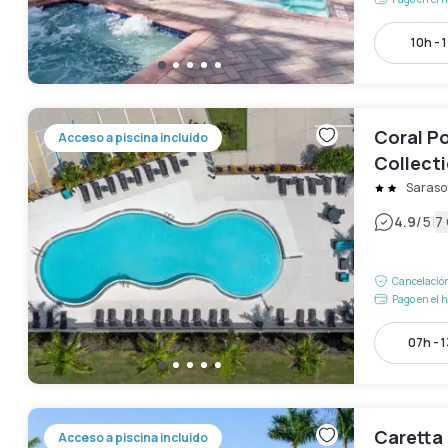
10h - 
Coral P
Acceso a piscina incluido
Collect
Saraso
|
4.9
/5
7
Cancelación
Pago en el h
07h - 
Caretta
Acceso a piscina incluido