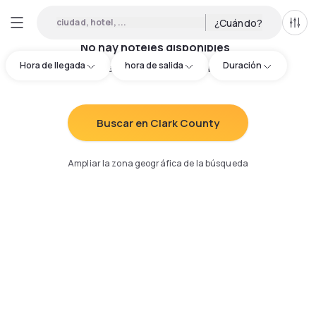
ciudad, hotel, ...
¿Cuándo?
Todo
No hay hoteles disponibles
Hora de llegada
hora de salida
Duración
Intenta redefinir los criterios de búsqueda
:
Buscar en Clark County
Ampliar la zona geográfica de la búsqueda