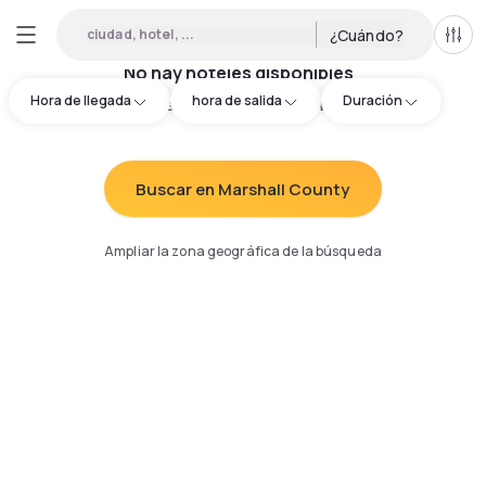
ciudad, hotel, ...
¿Cuándo?
Todo
No hay hoteles disponibles
Hora de llegada
hora de salida
Duración
Intenta redefinir los criterios de búsqueda
:
Buscar en Marshall County
Ampliar la zona geográfica de la búsqueda