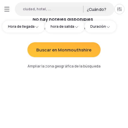
ciudad, hotel, ...
¿Cuándo?
Todo
No hay hoteles disponibles
Hora de llegada
hora de salida
Duración
Intenta redefinir los criterios de búsqueda
:
Buscar en Monmouthshire
Ampliar la zona geográfica de la búsqueda