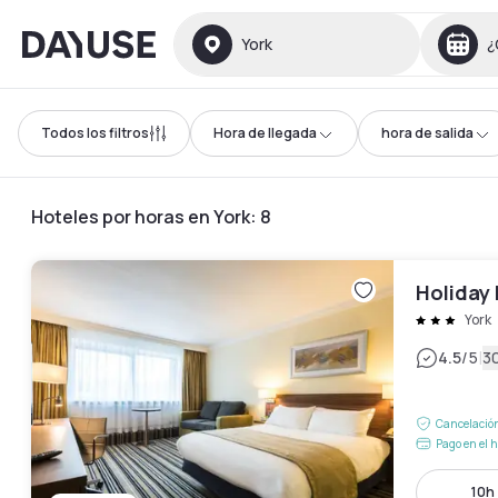
Dayuse
York
¿
Todos los filtros
Hora de llegada
hora de salida
Hoteles por horas en York
:
8
Holiday 
York
|
4.5
/5
3
Cancelación
Pago en el h
10h 