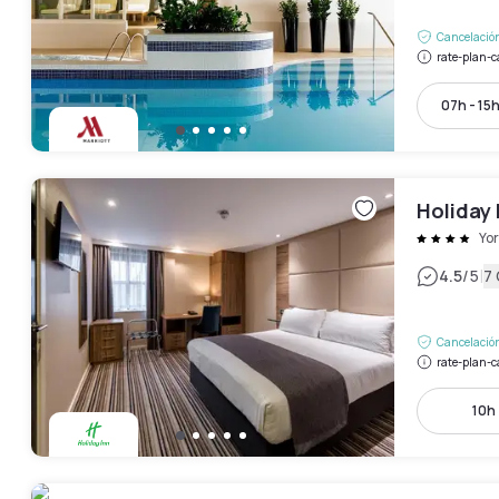
Cancelación
rate-plan-c
07h - 15
Holiday 
Yor
|
4.5
/5
7
Cancelación
rate-plan-c
10h 