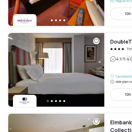
Pago en el h
10h 
DoubleTr
Yor
|
4.1
/5
4 
Cancelación
rate-plan-c
10h 
Elmbank
Collecti