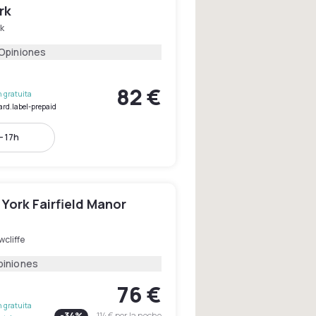
rk
k
 Opiniones
82 €
 gratuita
ard.label-prepaid
- 17h
York Fairfield Manor
cliffe
piniones
76 €
 gratuita
-
34
%
114 €
por la noche