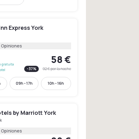
Inn Express York
 Opiniones
58 €
 gratuita
-
37
%
92 €
por la noche
otel
h
09h - 17h
10h - 16h
tels by Marriott York
k
 Opiniones