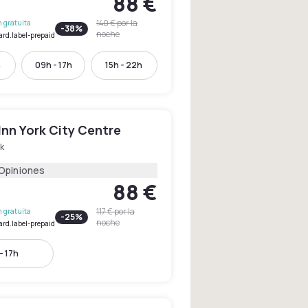
88 €
140 €
por la
 gratuita
-
38
%
noche
ard.label-prepaid
h
09h - 17h
15h - 22h
Inn York City Centre
k
 Opiniones
88 €
117 €
por la
 gratuita
-
25
%
noche
ard.label-prepaid
- 17h