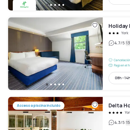
Holiday 
York
|
4.7
/5
13
Cancelación
Pago en el h
08h - 14
Delta Ho
Acceso a piscina incluido
Yor
|
4.3
/5
15