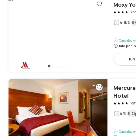
Moxy Yo
Yor
|
4.8
/5
8
Cancelación
rate-plan-c
10h 
Mercure 
Hotel
Raw
|
4
/5
6 O
Cancelación