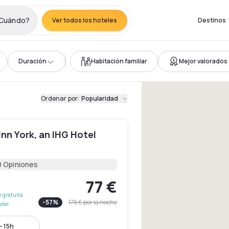
Cuándo?
Ver todos los hoteles
Destinos
Duración
Habitación familiar
Mejor valorados
Ordenar por
:
Popularidad
Inn York, an IHG Hotel
0 Opiniones
77 €
 gratuita
-
57
%
175 €
por la noche
otel
- 15h