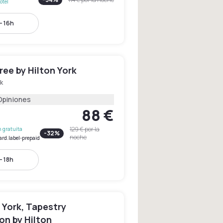
otel
- 16h
ee by Hilton York
k
Opiniones
88 €
129 €
por la
 gratuita
-
32
%
noche
ard.label-prepaid
- 18h
 York, Tapestry
on by Hilton