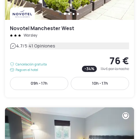
Novotel Manchester West
Worsley
|
4.7
/5
41 Opiniones
76 €
Cancelación gratuita
-
34
%
114 €
por la noche
Pago en el hotel
09h - 17h
10h - 17h