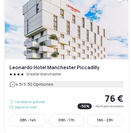
Leonardo Hotel Manchester Piccadilly
Greater Manchester
|
4.5
/5
30 Opiniones
76 €
Cancelación gratuita
-
50
%
152 €
por la noche
Pago en el hotel
08h - 14h
09h - 17h
16h - 23h