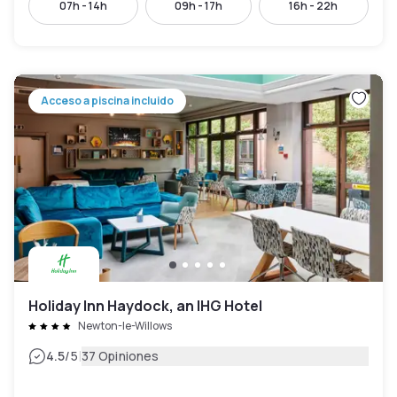
07h - 14h
09h - 17h
16h - 22h
Acceso a piscina incluido
Holiday Inn Haydock, an IHG Hotel
Newton-le-Willows
|
4.5
/5
37 Opiniones