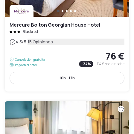
Mercure Bolton Georgian House Hotel
Blackrod
|
4.3
/5
15 Opiniones
76 €
Cancelación gratuita
-
34
%
114 €
por la noche
Pago en el hotel
10h - 17h