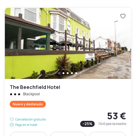
The Beechfield Hotel
Blackpool
Nuevo y destacado
53 €
Cancelación gratuita
-
25
%
70 €
por la noche
Pago en el hotel