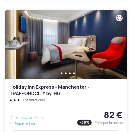
Holiday Inn Express - Manchester -
TRAFFORDCITY by IHG
Trafford Park
82 €
Cancelación gratuita
-
28
%
113 €
por la noche
Pago en el hotel