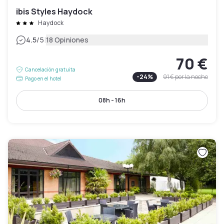
ibis Styles Haydock
Haydock
|
4.5
/5
18 Opiniones
70 €
Cancelación gratuita
-
24
%
91 €
por la noche
Pago en el hotel
08h - 16h