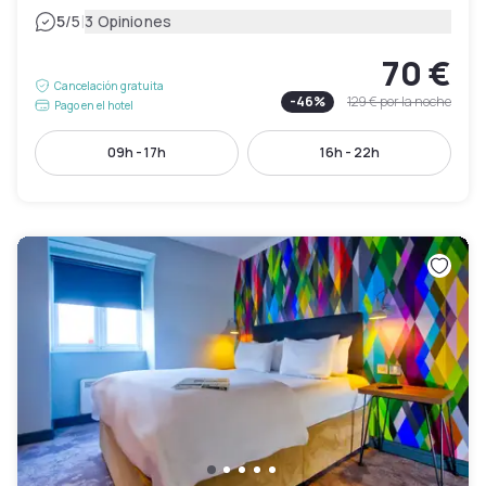
|
5
/5
3 Opiniones
70 €
Cancelación gratuita
-
46
%
129 €
por la noche
Pago en el hotel
09h - 17h
16h - 22h