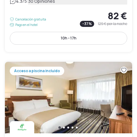
|
4.3
/5
30 Opiniones
82 €
Cancelación gratuita
-
37
%
129 €
por la noche
Pago en el hotel
10h - 17h
Acceso a piscina incluido