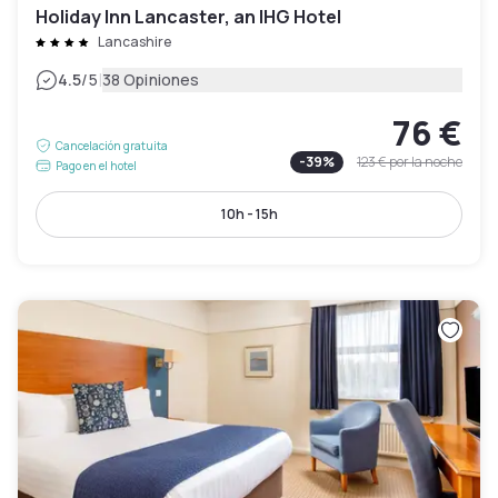
Holiday Inn Lancaster, an IHG Hotel
Lancashire
|
4.5
/5
38 Opiniones
76 €
Cancelación gratuita
-
39
%
123 €
por la noche
Pago en el hotel
10h - 15h