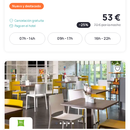
Nuevo y destacado
53 €
Cancelación gratuita
-
25
%
70 €
por la noche
Pago en el hotel
07h - 14h
09h - 17h
16h - 22h