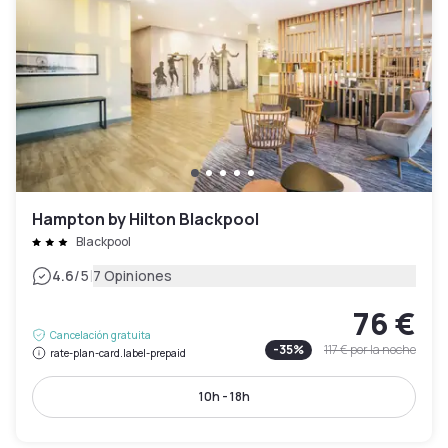
Hampton by Hilton Blackpool
Blackpool
|
4.6
/5
7 Opiniones
76 €
Cancelación gratuita
-
35
%
117 €
por la noche
rate-plan-card.label-prepaid
10h - 18h