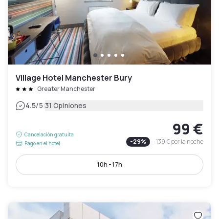
Village Hotel Manchester Bury
Greater Manchester
|
4.5
/5
31 Opiniones
99 €
Cancelación gratuita
-
29
%
139 €
por la noche
Pago en el hotel
10h - 17h