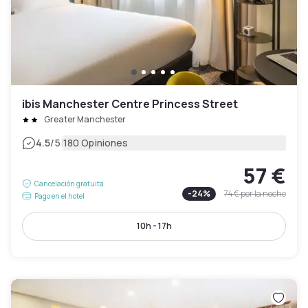
ibis Manchester Centre Princess Street
Greater Manchester
|
4.5
/5
180 Opiniones
57 €
Cancelación gratuita
-
24
%
74 €
por la noche
Pago en el hotel
10h - 17h