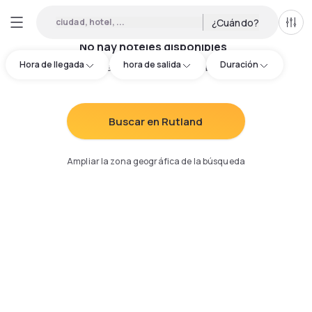
ciudad, hotel, ...
¿Cuándo?
Todo
No hay hoteles disponibles
Hora de llegada
hora de salida
Duración
Intenta redefinir los criterios de búsqueda
:
Buscar en Rutland
Ampliar la zona geográfica de la búsqueda