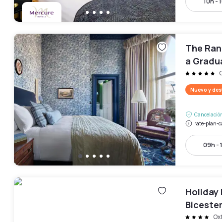
10h - 
The Ran
a Gradua
Nuevo y de
Cancelación
rate-plan-c
09h - 
Holiday 
Bicester
Ox