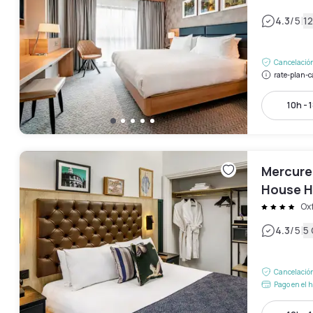
|
4.3
/5
12
Cancelación
rate-plan-c
10h - 
Mercure
House H
Ox
|
4.3
/5
5
Cancelación
Pago en el h