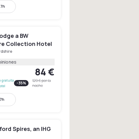
17h
Lodge a BW
re Collection Hotel
rdshire
piniones
84 €
129 €
por la
 gratuita
-
35
%
noche
otel
17h
ord Spires, an IHG