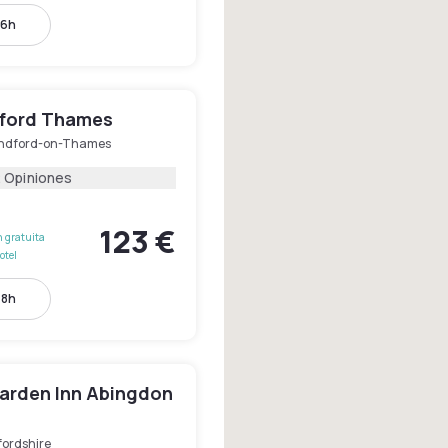
16h
ford Thames
ndford-on-Thames
2 Opiniones
123 €
 gratuita
otel
18h
Garden Inn Abingdon
fordshire