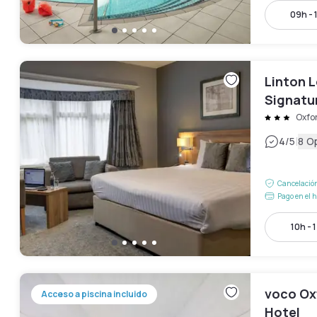
09h - 
Linton 
Signatu
Oxfo
|
4
/5
8 O
Cancelación
Pago en el h
10h - 
voco Oxf
Acceso a piscina incluido
Hotel