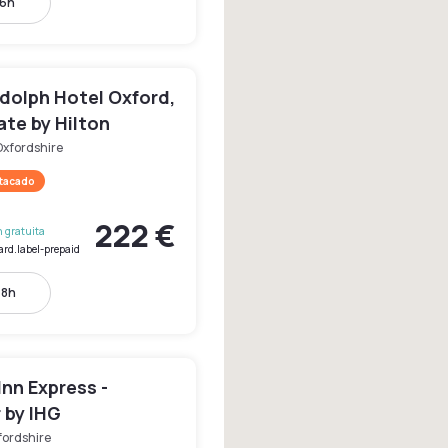
16h
dolph Hotel Oxford,
te by Hilton
Oxfordshire
stacado
222 €
 gratuita
ard.label-prepaid
18h
Inn Express -
 by IHG
fordshire