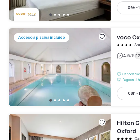
09h - 
voco Ox
Acceso a piscina incluido
Sa
|
4.6
/5
1
Cancelación
Pago en el h
09h - 
Hilton 
Oxford
Ox