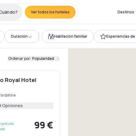
Cuándo?
Ver todos los hoteles
Destinos
Duración
Habitación familiar
Experiencias de 4
Ordenar por
:
Popularidad
o Royal Hotel
fordshire
9 Opiniones
99 €
 gratuita
otel