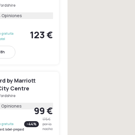
fordshire
4 Opiniones
123 €
 gratuita
otel
18h
d by Marriott
City Centre
fordshire
3 Opiniones
99 €
175 €
-
44
%
por la
 gratuita
noche
ard.label-prepaid