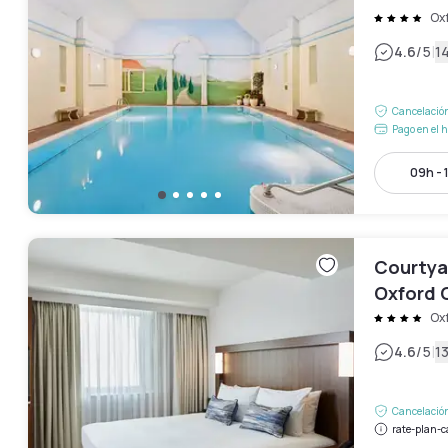
Ox
|
4.6
/5
1
Cancelación
Pago en el h
09h - 
Courtyar
Oxford 
Ox
|
4.6
/5
1
Cancelación
rate-plan-c