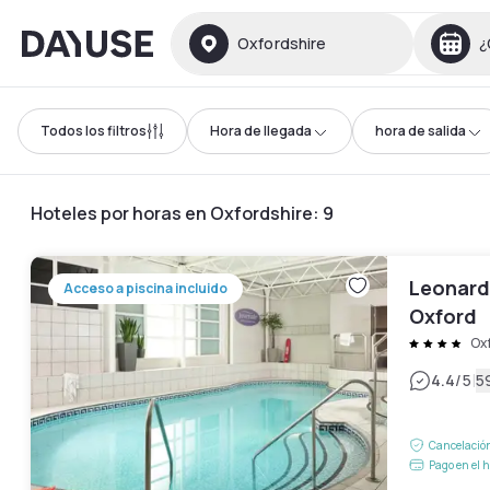
Dayuse
Oxfordshire
¿
Todos los filtros
Hora de llegada
hora de salida
Hoteles por horas en Oxfordshire
:
9
Leonard
Acceso a piscina incluido
Oxford
Ox
|
4.4
/5
5
Cancelación
Pago en el h