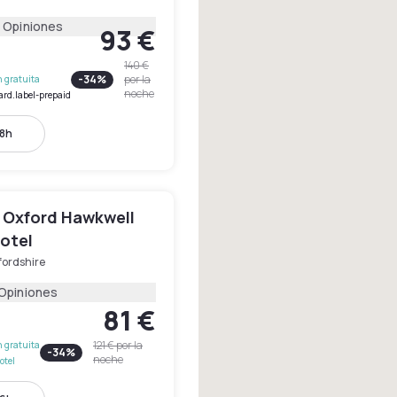
 Opiniones
93 €
140 €
-
34
%
por la
 gratuita
noche
ard.label-prepaid
18h
 Oxford Hawkwell
otel
fordshire
 Opiniones
81 €
121 €
por la
 gratuita
-
34
%
noche
otel