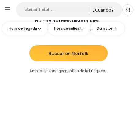
ciudad, hotel, ...
¿Cuándo?
Todo
No hay hoteles disponibles
Hora de llegada
hora de salida
Duración
Intenta redefinir los criterios de búsqueda
:
Buscar en Norfolk
Ampliar la zona geográfica de la búsqueda