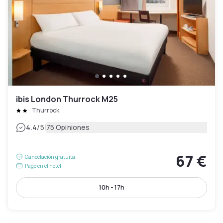
ibis London Thurrock M25
Thurrock
|
4.4
/5
75 Opiniones
67 €
Cancelación gratuita
Pago en el hotel
10h - 17h