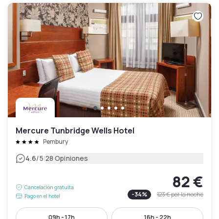
Mercure Tunbridge Wells Hotel
Pembury
|
4.6
/5
28 Opiniones
82 €
Cancelación gratuita
-
34
%
123 €
por la noche
Pago en el hotel
09h - 17h
16h - 22h