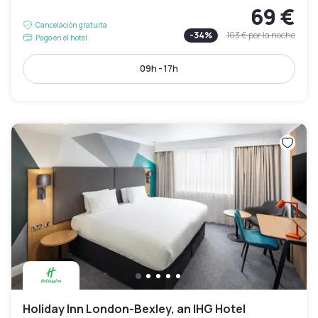
69 €
Cancelación gratuita
-
34
%
103 €
por la noche
Pago en el hotel
09h - 17h
Holiday Inn London-Bexley, an IHG Hotel