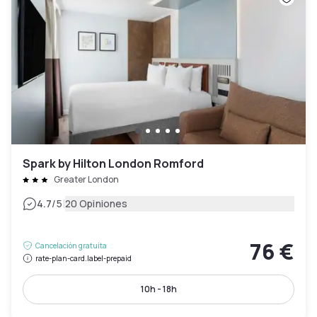
Spark by Hilton London Romford
Greater London
|
4.7
/5
20 Opiniones
76 €
Cancelación gratuita
rate-plan-card.label-prepaid
10h - 18h