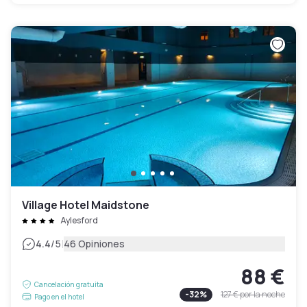
Village Hotel Maidstone
Aylesford
|
4.4
/5
46 Opiniones
88 €
Cancelación gratuita
-
32
%
127 €
por la noche
Pago en el hotel