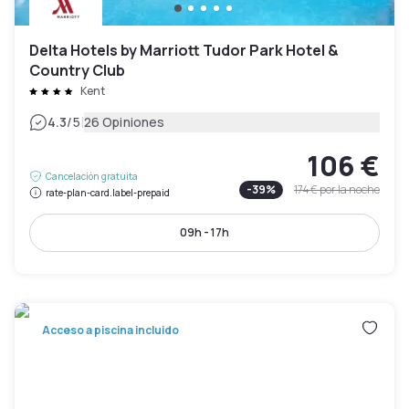
Delta Hotels by Marriott Tudor Park Hotel &
Country Club
Kent
|
4.3
/5
26 Opiniones
106 €
Cancelación gratuita
-
39
%
174 €
por la noche
rate-plan-card.label-prepaid
09h - 17h
Acceso a piscina incluido