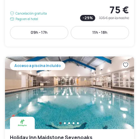
75 €
Cancelación gratuita
-
29
%
105 €
por la noche
Pago en el hotel
09h - 17h
11h - 18h
Acceso a piscina incluido
Holiday Inn Maidstone Sevenoaks