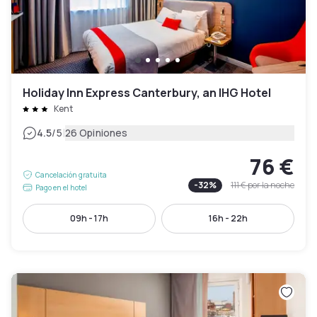
Holiday Inn Express Canterbury, an IHG Hotel
Kent
|
4.5
/5
26 Opiniones
76 €
Cancelación gratuita
-
32
%
111 €
por la noche
Pago en el hotel
09h - 17h
16h - 22h