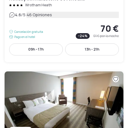
Wrotham Heath
|
4.6
/5
46 Opiniones
70 €
Cancelación gratuita
-
24
%
91 €
por la noche
Pago en el hotel
09h - 17h
13h - 21h