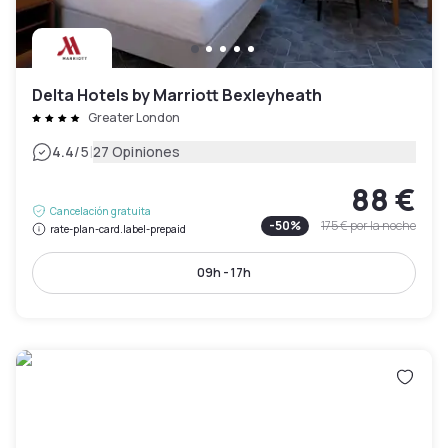
Delta Hotels by Marriott Bexleyheath
Greater London
|
4.4
/5
27 Opiniones
88 €
Cancelación gratuita
-
50
%
175 €
por la noche
rate-plan-card.label-prepaid
09h - 17h