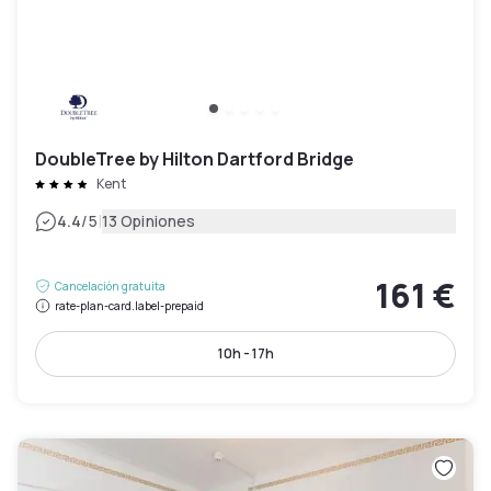
DoubleTree by Hilton Dartford Bridge
Kent
|
4.4
/5
13 Opiniones
161 €
Cancelación gratuita
rate-plan-card.label-prepaid
10h - 17h