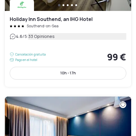
Holiday Inn Southend, an IHG Hotel
Southend-on-Sea
|
4.6
/5
33 Opiniones
99 €
Cancelación gratuita
Pago en el hotel
10h - 17h