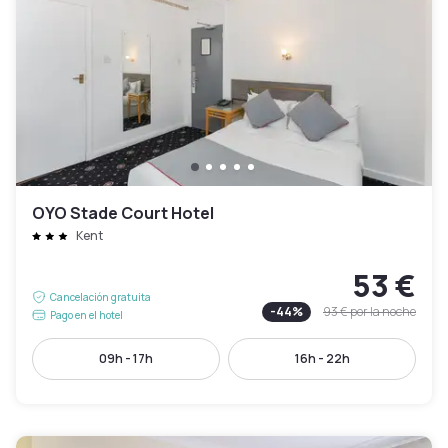
OYO Stade Court Hotel
Kent
53 €
Cancelación gratuita
-
44
%
93 €
por la noche
Pago en el hotel
09h - 17h
16h - 22h