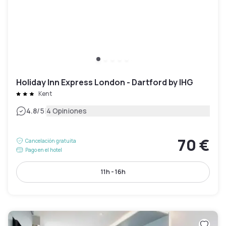
Holiday Inn Express London - Dartford by IHG
Kent
|
4.8
/5
4 Opiniones
70 €
Cancelación gratuita
Pago en el hotel
11h - 16h