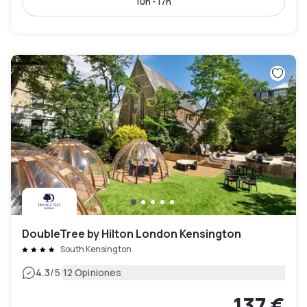
10h - 17h
DoubleTree by Hilton London Kensington
South Kensington
|
4.3
/5
12 Opiniones
137 €