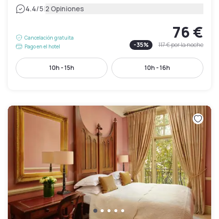
|
4.4
/5
2 Opiniones
76 €
Cancelación gratuita
-
35
%
117 €
por la noche
Pago en el hotel
10h - 15h
10h - 16h