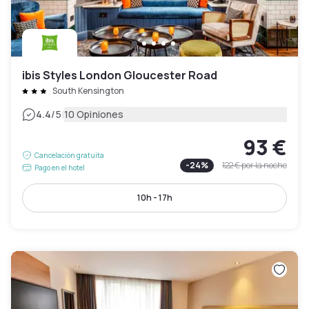
ibis Styles London Gloucester Road
South Kensington
|
4.4
/5
10 Opiniones
93 €
Cancelación gratuita
-
24
%
122 €
por la noche
Pago en el hotel
10h - 17h