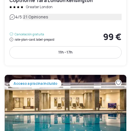
Copthorne Tara London Kensington
Greater London
|
4
/5
21 Opiniones
99 €
Cancelación gratuita
rate-plan-card.label-prepaid
11h - 17h
Acceso a piscina incluido