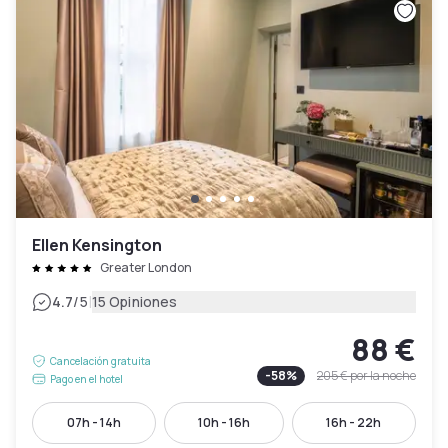
Ellen Kensington
Greater London
|
4.7
/5
15 Opiniones
88 €
Cancelación gratuita
-
58
%
205 €
por la noche
Pago en el hotel
07h - 14h
10h - 16h
16h - 22h