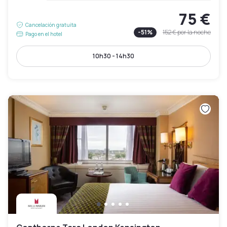
75 €
Cancelación gratuita
-
51
%
152 €
por la noche
Pago en el hotel
10h30 - 14h30