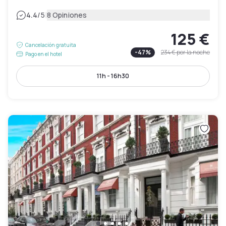
|
4.4
/5
8 Opiniones
125 €
Cancelación gratuita
-
47
%
234 €
por la noche
Pago en el hotel
11h - 16h30