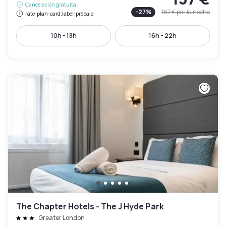
Cancelación gratuita
-
27
%
187 €
por la noche
rate-plan-card.label-prepaid
10h - 18h
16h - 22h
The Chapter Hotels - The J Hyde Park
Greater London