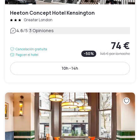
Heeton Concept Hotel Kensington
Greater London
|
4.6
/5
3 Opiniones
74 €
Cancelación gratuita
-
50
%
146 €
por la noche
Pago en el hotel
10h - 14h