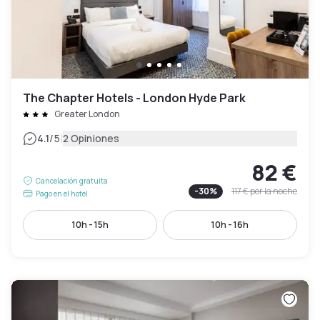
The Chapter Hotels - London Hyde Park
Greater London
|
4.1
/5
2 Opiniones
82 €
Cancelación gratuita
-
30
%
117 €
por la noche
Pago en el hotel
10h - 15h
10h - 16h