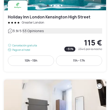
Holiday Inn London Kensington High Street
Greater London
|
3.9
/5
53 Opiniones
115 €
Cancelación gratuita
-
51
%
234 €
por la noche
Pago en el hotel
10h - 15h
11h - 17h