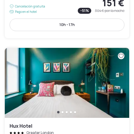
151 €
Cancelación gratuita
-
51
%
304 €
por la noche
Pago en el hotel
10h - 17h
Hux Hotel
Greater London