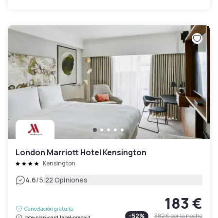
London Marriott Hotel Kensington
Kensington
|
4.6
/5
22 Opiniones
183 €
Cancelación gratuita
-
52
%
382 €
por la noche
rate-plan-card.label-prepaid