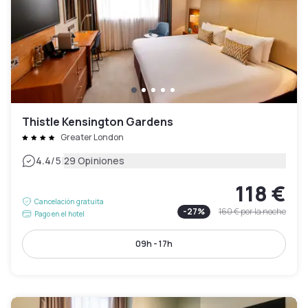
Thistle Kensington Gardens
Greater London
|
4.4
/5
29 Opiniones
118 €
Cancelación gratuita
-
27
%
160 €
por la noche
Pago en el hotel
09h - 17h