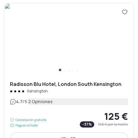
Radisson Blu Hotel, London South Kensington
Kensington
|
4.7
/5
2 Opiniones
125 €
Cancelación gratuita
-
37
%
198 €
por la noche
Pago en el hotel