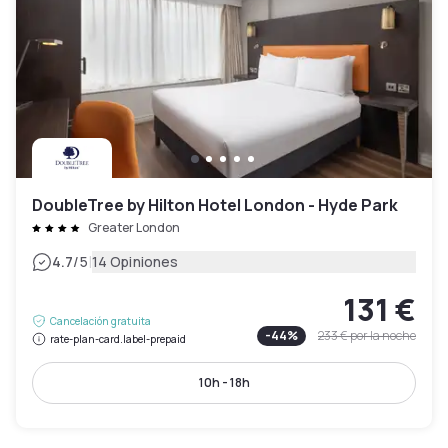
DoubleTree by Hilton Hotel London - Hyde Park
Greater London
|
4.7
/5
14 Opiniones
131 €
Cancelación gratuita
-
44
%
233 €
por la noche
rate-plan-card.label-prepaid
10h - 18h