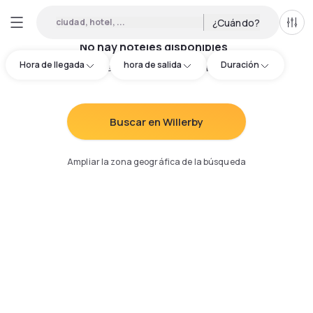
ciudad, hotel, ...
¿Cuándo?
Todo
No hay hoteles disponibles
Hora de llegada
hora de salida
Duración
Intenta redefinir los criterios de búsqueda
:
Buscar en Willerby
Ampliar la zona geográfica de la búsqueda