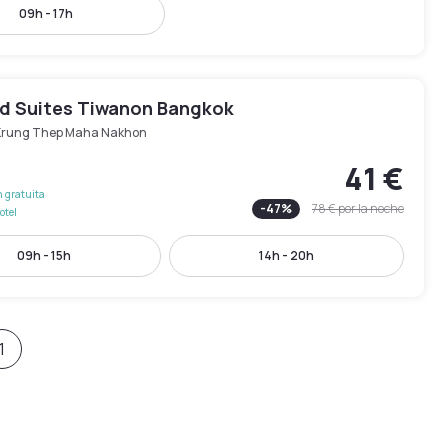
09h - 17h
 Suites Tiwanon Bangkok
Krung Thep Maha Nakhon
41 €
 gratuita
-
47
%
78 €
por la noche
otel
09h - 15h
14h - 20h
1