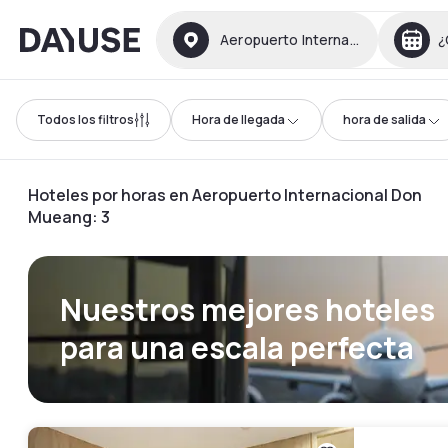
Dayuse
Aeropuerto Internacional Don M
¿
Todos los filtros
Hora de llegada
hora de salida
Hoteles por horas en Aeropuerto Internacional Don
Mueang
:
3
Nuestros mejores hoteles
para una escala perfecta