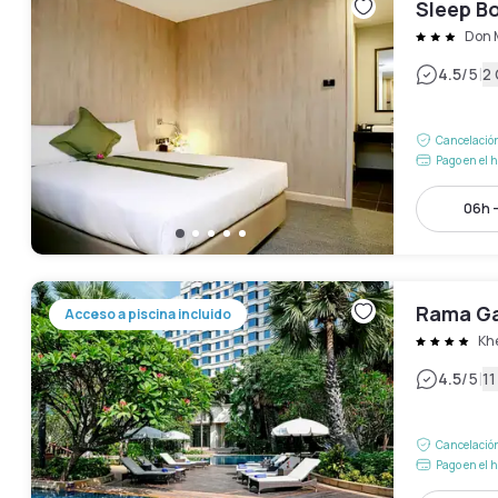
Sleep Bo
Don 
|
4.5
/5
2
Cancelación
Pago en el h
06h 
Rama Ga
Acceso a piscina incluido
Khe
|
4.5
/5
11
Cancelación
Pago en el h