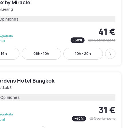
x by Miracle
Mueang
 Opiniones
41 €
 gratuita
-
68
%
129 €
por la noche
otel
- 16h
06h - 10h
10h - 20h
12h - 
Siguient
rdens Hotel Bangkok
t Lak Si
 Opiniones
31 €
 gratuita
-
40
%
52 €
por la noche
otel