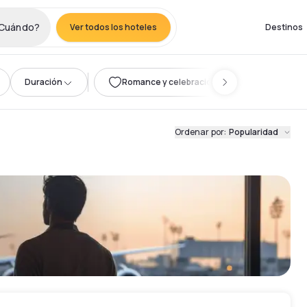
ueang
Cuándo?
Ver todos los hoteles
Destinos
Duración
Romance y celebración
Ordenar por
:
Popularidad