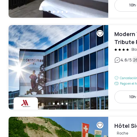
10h 
Modern 
Tribute 
Blo
|
4.6
/5
2
Cancelación
Pago en el h
10h 
Hôtel S
Roche