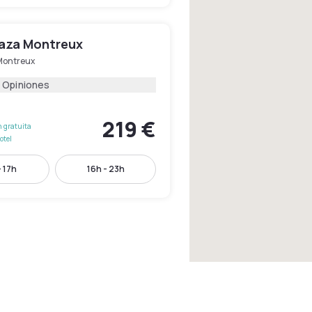
laza Montreux
Montreux
 Opiniones
219 €
 gratuita
otel
- 17h
16h - 23h