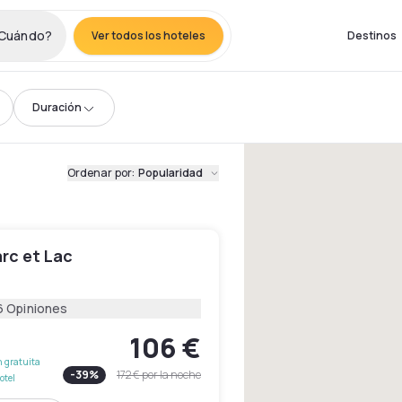
Cuándo?
Ver todos los hoteles
Destinos
Duración
Ordenar por
:
Popularidad
rc et Lac
6 Opiniones
106 €
 gratuita
-
39
%
172 €
por la noche
otel