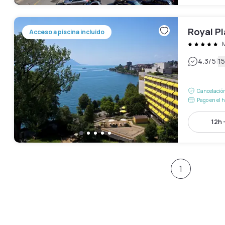
Royal P
Acceso a piscina incluido
|
4.3
/5
15
Cancelación
Pago en el h
12h 
1