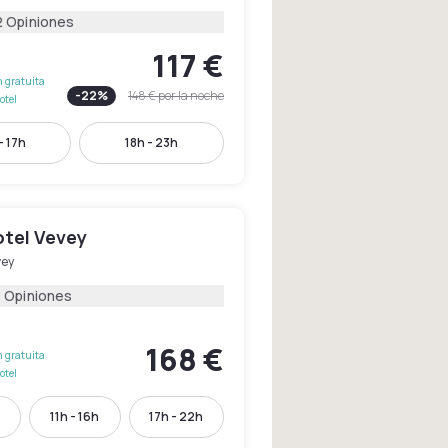
2 Opiniones
117 €
 gratuita
-
22
%
148 €
por la noche
otel
- 17h
18h - 23h
otel Vevey
vey
4 Opiniones
168 €
 gratuita
otel
h
11h - 16h
17h - 22h