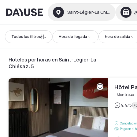
Dayuse
Saint-Légier-La Chiésaz
¿
Todos los filtros
Hora de llegada
hora de salida
Hoteles por horas en Saint-Légier-La
Chiésaz
:
5
Hôtel Pa
Montreux
|
4.4
/5
7
Cancelación
Pago en el h