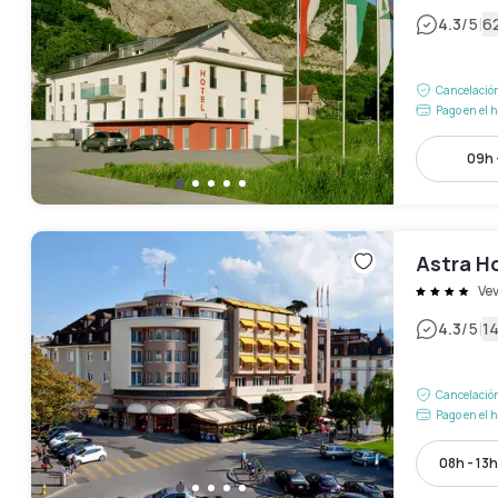
|
4.3
/5
6
Cancelación
Pago en el h
09h 
Astra H
Ve
|
4.3
/5
1
Cancelación
Pago en el h
08h - 13