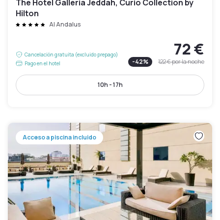
The Hotel Galleria Jeddah, Curio Collection by
Hilton
Al Andalus
72 €
Cancelación gratuita (excluido prepago)
-
42
%
122 €
por la noche
Pago en el hotel
10h - 17h
Acceso a piscina incluido