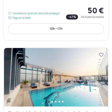
50 €
Cancelación gratuita (excluido prepago)
-
47
%
94 €
por la noche
Pago en el hotel
10h - 17h