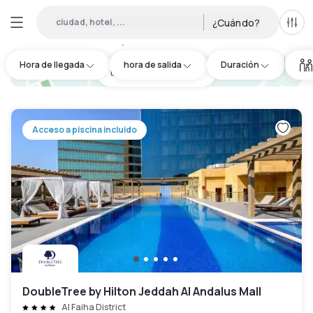
ciudad, hotel, ...
¿Cuándo?
Todo
Hoteles por horas en Jeddah
:
4
Hora de llegada
hora de salida
Duración
hotel.cta.view_map
Acceso a piscina incluido
DoubleTree by Hilton Jeddah Al Andalus Mall
Al Faiha District