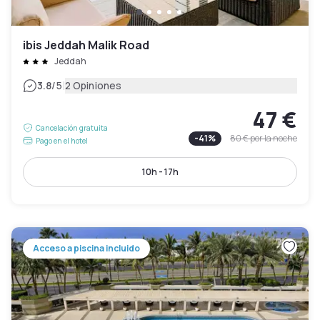
ibis Jeddah Malik Road
Jeddah
|
3.8
/5
2 Opiniones
47 €
Cancelación gratuita
-
41
%
80 €
por la noche
Pago en el hotel
10h - 17h
Acceso a piscina incluido