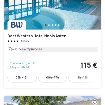
Best Western Hotel Nobis Asten
Asten
|
4.6
/5
44 Opiniones
115 €
Cancelación gratuita
Pago en el hotel
08h - 16h
09h - 17h
11h - 19h