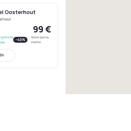
el Oosterhout
erhout
99 €
165 €
por la
 gratuita
-
40
%
noche
otel
15h