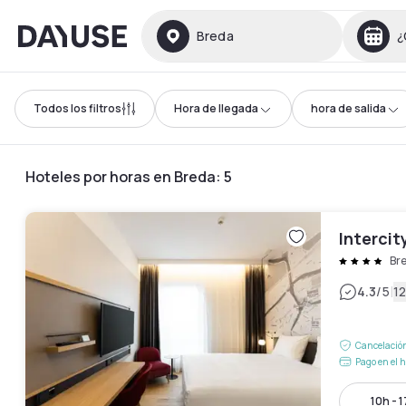
Dayuse
Breda
¿
Todos los filtros
Hora de llegada
hora de salida
Hoteles por horas en Breda
:
5
Intercit
Br
|
4.3
/5
12
Cancelación
Pago en el h
10h - 