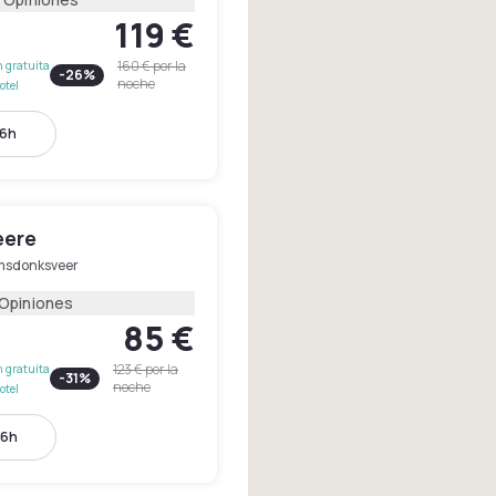
119 €
160 €
por la
 gratuita
-
26
%
noche
otel
16h
eere
sdonksveer
 Opiniones
85 €
123 €
por la
 gratuita
-
31
%
noche
otel
16h