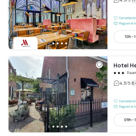
|
Cancelación
Pago en el h
10h - 
Hotel H
Raam
|
4.3
/5
6
Cancelación
Pago en el h
09h - 