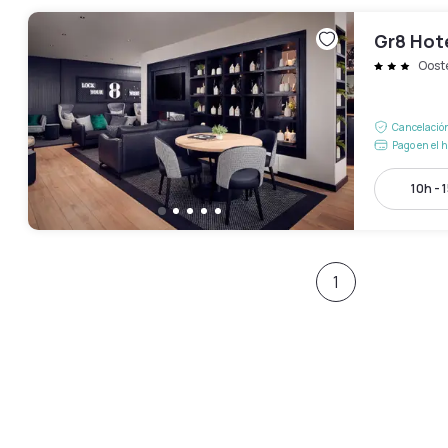
Gr8 Hot
Oost
Cancelación
Pago en el h
10h - 
1