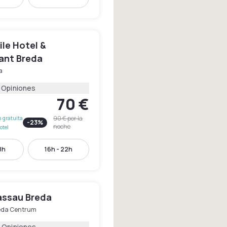
le Hotel &
ant Breda
a
 Opiniones
70 €
90 €
por la
 gratuita
-
23
%
noche
otel
8h
16h - 22h
assau Breda
eda Centrum
 Opiniones