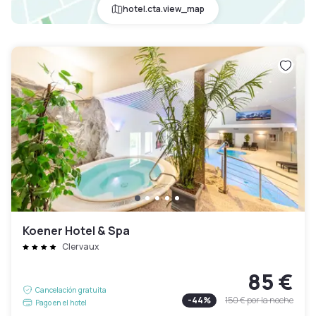
hotel.cta.view_map
Koener Hotel & Spa
Clervaux
85 €
Cancelación gratuita
-
44
%
150 €
por la noche
Pago en el hotel