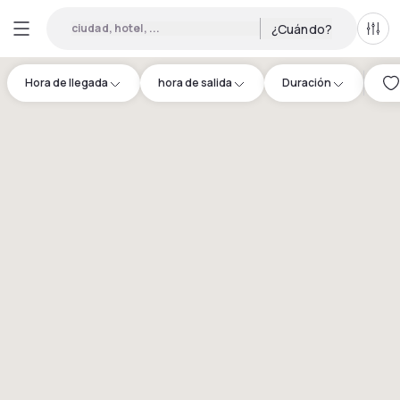
ciudad, hotel, ...
¿Cuándo?
Todo
Hora de llegada
hora de salida
Duración