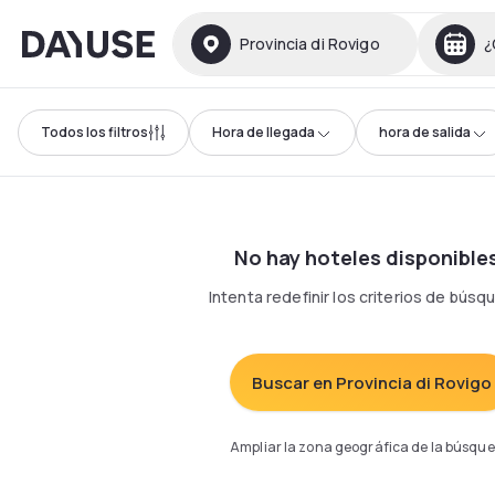
Dayuse
Provincia di Rovigo
¿
Todos los filtros
Hora de llegada
hora de salida
No hay hoteles disponible
Intenta redefinir los criterios de bús
Buscar en Provincia di Rovigo
Ampliar la zona geográfica de la búsqu