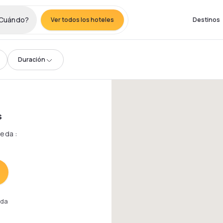
Cuándo?
Ver todos los hoteles
Destinos
Duración
s
queda
:
eda