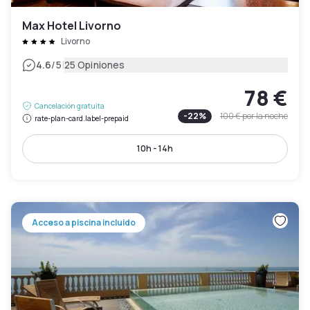
Max Hotel Livorno
Livorno
|
4.6
/5
25 Opiniones
78 €
Cancelación gratuita
-
22
%
100 €
por la noche
rate-plan-card.label-prepaid
10h - 14h
Acceso a piscina incluido