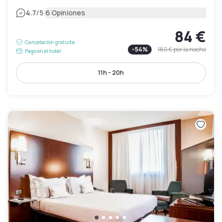
|
4.7
/5
6 Opiniones
84 €
Cancelación gratuita
-
54
%
180 €
por la noche
Pago en el hotel
11h - 20h