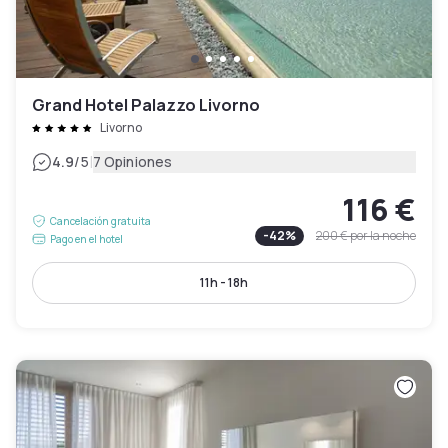
Grand Hotel Palazzo Livorno
Livorno
|
4.9
/5
7 Opiniones
116 €
Cancelación gratuita
-
42
%
200 €
por la noche
Pago en el hotel
11h - 18h