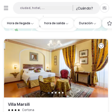
ciudad, hotel, ...
¿Cuándo?
Todo
Hoteles por horas en Cortona
:
2
Hora de llegada
hora de salida
Duración
hotel.cta.view_map
Villa Marsili
Cortona