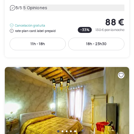
|
5
/5
5 Opiniones
88 €
Cancelación gratuita
-
33
%
130 €
por la noche
rate-plan-card.label-prepaid
11h - 18h
18h - 23h30