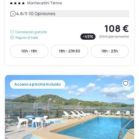
Montecatini Terme
|
4.6
/5
10 Opiniones
108 €
Cancelación gratuita
-
49
%
210 €
por la noche
Pago en el hotel
10h - 18h
18h - 23h30
18h - 23h
Acceso a piscina incluido