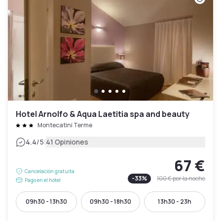
Hotel Arnolfo & Aqua Laetitia spa and beauty
Montecatini Terme
|
4.4
/5
41 Opiniones
67 €
Cancelación gratuita
-
33
%
100 €
por la noche
Pago en el hotel
09h30 - 13h30
09h30 - 18h30
13h30 - 23h