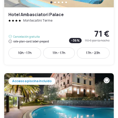
Hotel Ambasciatori Palace
Montecatini Terme
71 €
Cancelación gratuita
-
36
%
110 €
por la noche
rate-plan-card.label-prepaid
10h - 17h
11h - 17h
17h - 23h
Acceso a piscina incluido