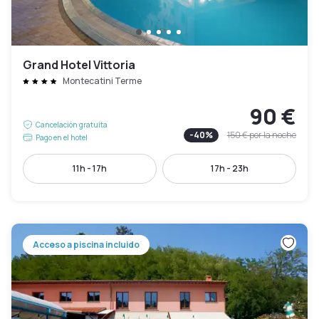
Grand Hotel Vittoria
Montecatini Terme
90 €
Cancelación gratuita
-
40
%
150 €
por la noche
Pago en el hotel
11h - 17h
17h - 23h
Acceso a piscina incluido