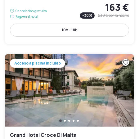
163 €
Cancelación gratuita
-
30
%
230 €
por la noche
Pago en el hotel
10h - 18h
Acceso a piscina incluido
Grand Hotel Croce Di Malta