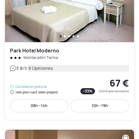
Park Hotel Moderno
Montecatini Terme
|
3.8
/5
9 Opiniones
67 €
Cancelación gratuita
-
33
%
100 €
por la noche
rate-plan-card.label-prepaid
08h - 14h
10h - 19h