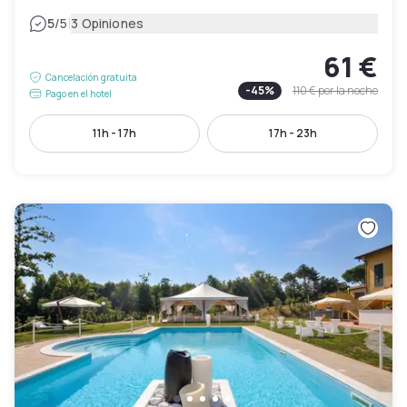
|
5
/5
3 Opiniones
61 €
Cancelación gratuita
-
45
%
110 €
por la noche
Pago en el hotel
11h - 17h
17h - 23h