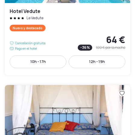
Hotel Vedute
Le Vedute
Nuevo y destacado
64 €
Cancelación gratuita
-
36
%
100 €
por la noche
Pago en el hotel
10h - 17h
12h - 19h