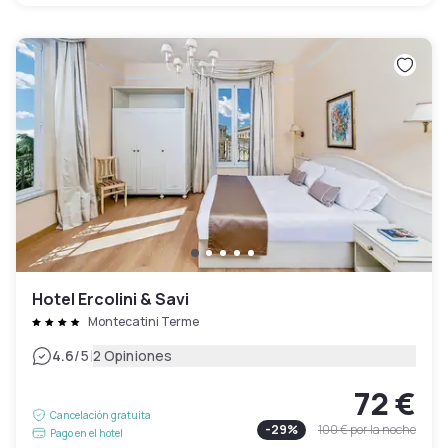
Hotel Ercolini & Savi
Montecatini Terme
|
4.6
/5
2 Opiniones
72 €
Cancelación gratuita
-
29
%
100 €
por la noche
Pago en el hotel