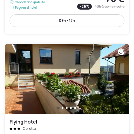
Cancelación gratuita
-
26
%
105 €
por la noche
Pago en el hotel
09h - 17h
Flying Hotel
Ceretta