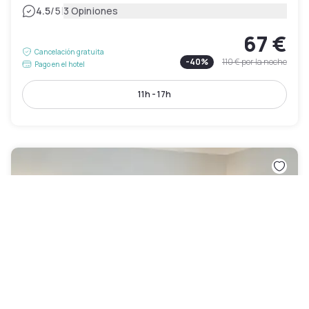
|
4.5
/5
3 Opiniones
67 €
Cancelación gratuita
-
40
%
110 €
por la noche
Pago en el hotel
11h - 17h