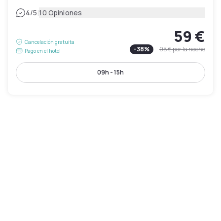
|
4
/5
10 Opiniones
59 €
Cancelación gratuita
-
38
%
95 €
por la noche
Pago en el hotel
09h - 15h