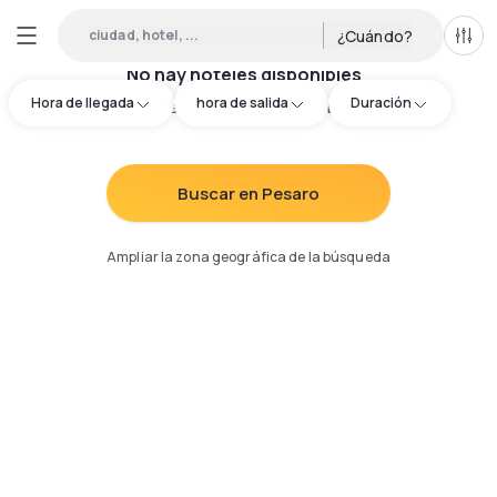
ciudad, hotel, ...
¿Cuándo?
Todo
No hay hoteles disponibles
Hora de llegada
hora de salida
Duración
Intenta redefinir los criterios de búsqueda
:
Buscar en Pesaro
Ampliar la zona geográfica de la búsqueda