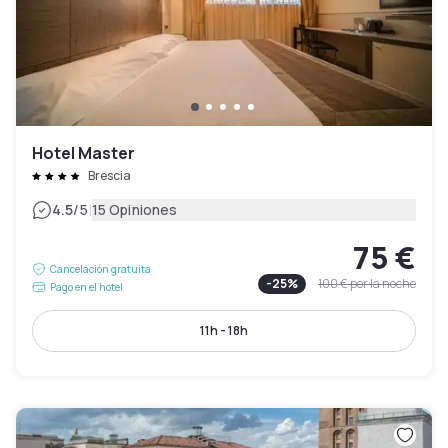
Hotel Master
Brescia
|
4.5
/5
15 Opiniones
75 €
Cancelación gratuita
-
25
%
100 €
por la noche
Pago en el hotel
11h - 18h