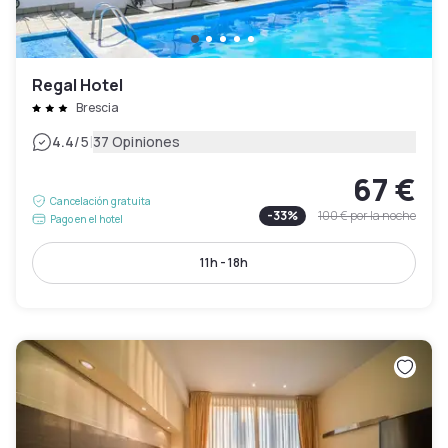
Regal Hotel
Brescia
|
4.4
/5
37 Opiniones
67 €
Cancelación gratuita
-
33
%
100 €
por la noche
Pago en el hotel
11h - 18h