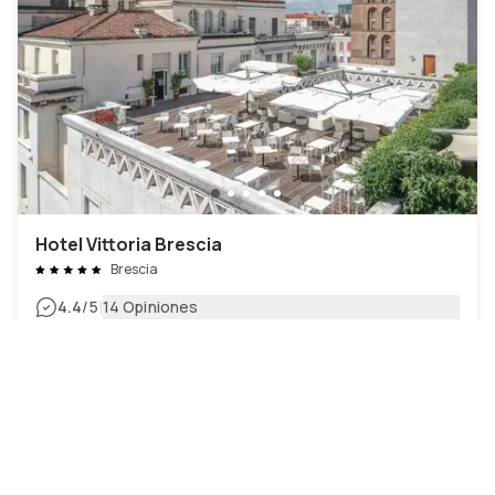
Hotel Vittoria Brescia
Brescia
|
4.4
/5
14 Opiniones
76 €
Cancelación gratuita
-
37
%
120 €
por la noche
Pago en el hotel
11h - 18h