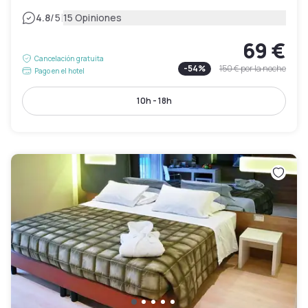
|
4.8
/5
15 Opiniones
69 €
Cancelación gratuita
-
54
%
150 €
por la noche
Pago en el hotel
10h - 18h