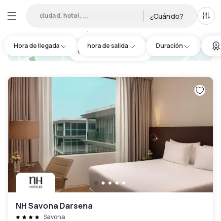
ciudad, hotel, ...
¿Cuándo?
Todo
Hoteles por horas en Savona
:
3
Hora de llegada
hora de salida
Duración
hotel.cta.view_map
NH Savona Darsena
Savona