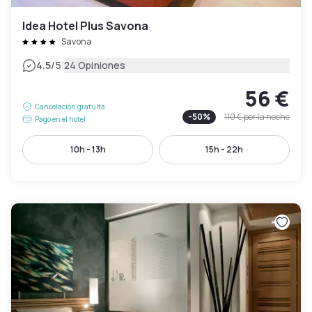
Idea Hotel Plus Savona
Savona
|
4.5
/5
24 Opiniones
56 €
Cancelación gratuita
-
50
%
110 €
por la noche
Pago en el hotel
10h - 13h
15h - 22h