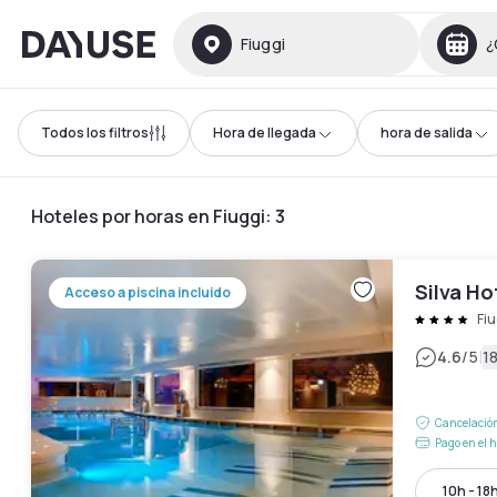
Dayuse
Fiuggi
¿
Todos los filtros
Hora de llegada
hora de salida
Hoteles por horas en Fiuggi
:
3
Silva Ho
Acceso a piscina incluido
Fiu
|
4.6
/5
1
Cancelación
Pago en el h
10h - 18