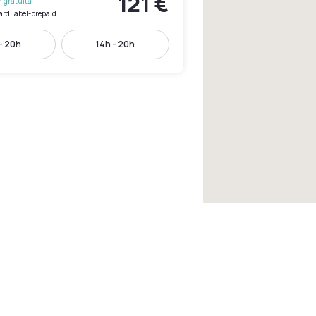
121 €
 gratuita
ard.label-prepaid
- 20h
14h - 20h