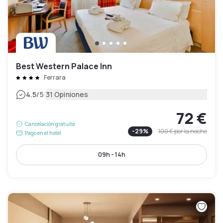
Best Western Palace Inn
Ferrara
|
4.5
/5
31 Opiniones
72 €
Cancelación gratuita
-
29
%
100 €
por la noche
Pago en el hotel
09h - 14h