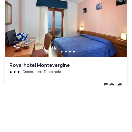
Royal hotel Montevergine
Ospedaletto D'alpinolo
50 €
Cancelación gratuita
-
29
%
70 €
por la noche
Pago en el hotel
11h - 21h
11h - 18h
17h - 23h