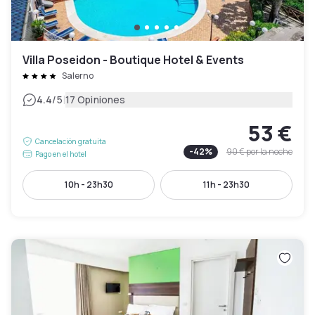
Villa Poseidon - Boutique Hotel & Events
Salerno
|
4.4
/5
17 Opiniones
53 €
Cancelación gratuita
-
42
%
90 €
por la noche
Pago en el hotel
10h - 23h30
11h - 23h30