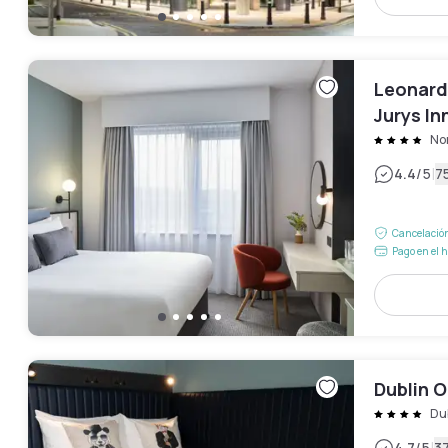
Leonardo
Jurys In
Nor
|
4.4
/5
7
Cancelación
Pago en el h
Dublin 
Du
4.7
/5
3