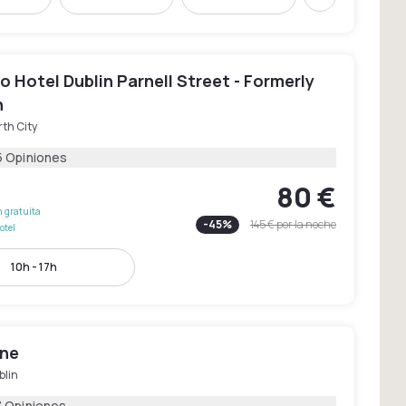
Siguiente
 Hotel Dublin Parnell Street - Formerly
n
th City
5 Opiniones
80 €
 gratuita
-
45
%
145 €
por la noche
otel
10h - 17h
One
blin
7 Opiniones