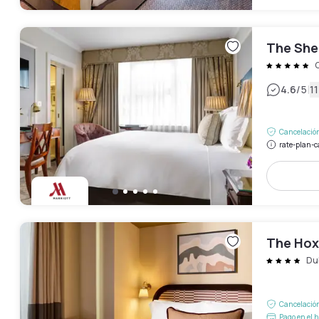
The She
|
4.6
/5
1
Cancelación
rate-plan-c
The Hox
Du
Cancelación
Pago en el h