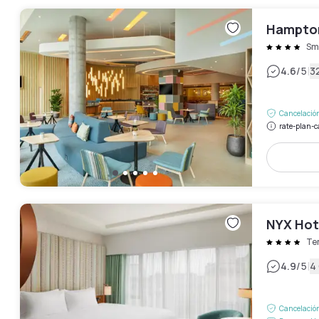
Hampton
Smi
|
4.6
/5
3
Cancelación
rate-plan-c
NYX Hot
Te
|
4.9
/5
4
Cancelación