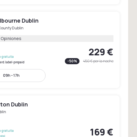
lbourne Dublin
County Dublin
1 Opiniones
229 €
 gratuita
-
50
%
450 €
por la noche
ard.label-prepaid
09h - 17h
ton Dublin
blin
169 €
 gratuita
otel