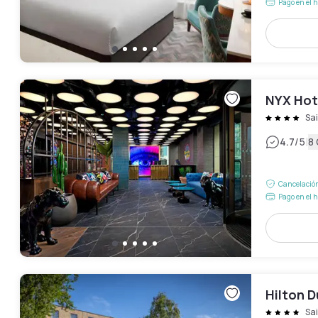
Pago en el h
NYX Hote
Sai
|
4.7
/5
8
Cancelación
Pago en el h
Hilton D
Sai