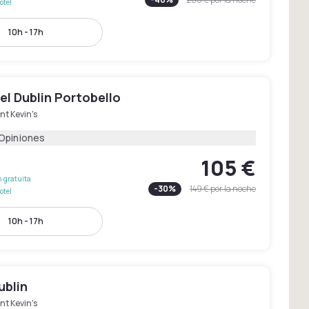
otel
10h - 17h
l Dublin Portobello
nt Kevin's
 Opiniones
105 €
 gratuita
-
30
%
149 €
por la noche
otel
10h - 17h
ublin
nt Kevin's