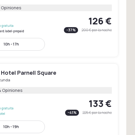
 Opiniones
126 €
 gratuita
-
37
%
200 €
por la noche
ard.label-prepaid
10h - 17h
 Hotel Parnell Square
tunda
4 Opiniones
133 €
 gratuita
-
41
%
225 €
por la noche
otel
10h - 19h