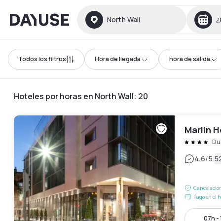
Dayuse
North Wall
¿
Todos los filtros
Hora de llegada
hora de salida
Hoteles por horas en North Wall
:
20
Marlin 
Du
|
4.6
/5
5
Cancelación
Pago en el h
07h -