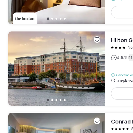
Hilton G
Nor
|
4.5
/5
11
Cancelación
rate-plan-c
Conrad 
S