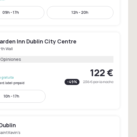
09h - 17h
12h - 20h
arden Inn Dublin City Centre
th Wall
 Opiniones
122 €
 gratuita
-
49
%
236 €
por la noche
ard.label-prepaid
10h - 17h
Dublin
aint Kevin's