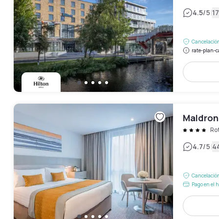
|
4.5
/5
17
Cancelación
rate-plan-c
Maldron
Ro
|
4.7
/5
4
Cancelación
Pago en el h