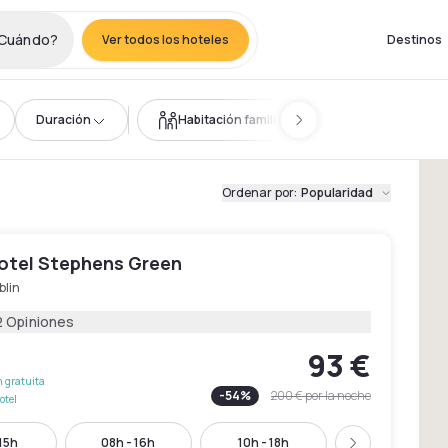
Cuándo?
Ver todos los hoteles
Destinos
Duración
Habitación familiar
Ordenar por
:
Popularidad
Hotel Stephens Green
blin
2 Opiniones
93 €
 gratuita
-
54
%
200 €
por la noche
otel
 15h
08h - 16h
10h - 18h
12h - 20h