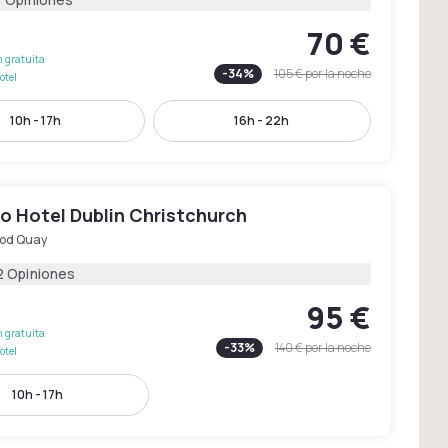
70 €
 gratuita
-
34
%
105 €
por la noche
otel
10h - 17h
16h - 22h
o Hotel Dublin Christchurch
od Quay
2 Opiniones
95 €
 gratuita
-
33
%
140 €
por la noche
otel
10h - 17h