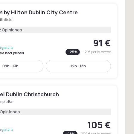
 by Hilton Dublin City Centre
thfield
2 Opiniones
91 €
 gratuita
-
25
%
121 €
por la noche
ard.label-prepaid
09h - 13h
12h - 18h
el Dublin Christchurch
mple Bar
 Opiniones
105 €
 gratuita
-
48
%
200 €
por la noche