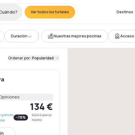
Cuándo?
Ver todos los hoteles
Destinos
Duración
Nuestras mejores piscinas
Acceso 
Ordenar por
:
Popularidad
ya
 Opiniones
134 €
600 €
por la
 gratuita
-
78
%
noche
otel
15h