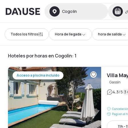
Dayuse
Cogolin
¿
Todos los filtros
Hora de llegada
hora de salida
Hoteles por horas en Cogolin
:
1
Villa Ma
Acceso a piscina incluido
Gassin
|
4.3
/5
3
Cancelación
Pago en el h
11h - 