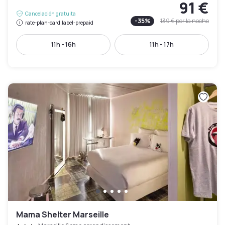
91 €
Cancelación gratuita
-
35
%
139 €
por la noche
rate-plan-card.label-prepaid
11h - 16h
11h - 17h
Mama Shelter Marseille