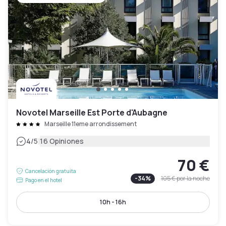
Novotel Marseille Est Porte d'Aubagne
Marseille 11eme arrondissement
|
4
/5
16 Opiniones
70 €
Cancelación gratuita
-
34
%
105 €
por la noche
Pago en el hotel
10h - 16h