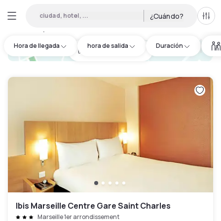
ciudad, hotel, ...
¿Cuándo?
Todo
Hoteles por horas en Marseille 6eme arrondissement
:
18
Hora de llegada
hora de salida
Duración
hotel.cta.view_map
Ibis Marseille Centre Gare Saint Charles
Marseille 1er arrondissement