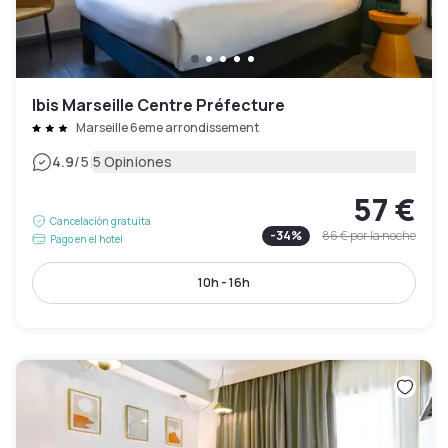
Ibis Marseille Centre Préfecture
Marseille 6eme arrondissement
|
4.9
/5
5 Opiniones
57 €
Cancelación gratuita
-
34
%
86 €
por la noche
Pago en el hotel
10h - 16h