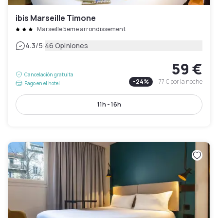
ibis Marseille Timone
Marseille 5eme arrondissement
|
4.3
/5
46 Opiniones
59 €
Cancelación gratuita
-
24
%
77 €
por la noche
Pago en el hotel
11h - 16h