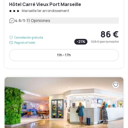
Hôtel Carré Vieux Port Marseille
Marseille 1er arrondissement
|
4.6
/5
11 Opiniones
86 €
Cancelación gratuita
-
21
%
108 €
por la noche
Pago en el hotel
11h - 17h