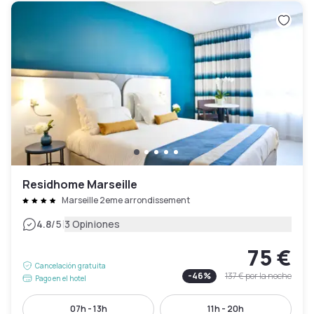
Residhome Marseille
Marseille 2eme arrondissement
|
4.8
/5
3 Opiniones
75 €
Cancelación gratuita
-
46
%
137 €
por la noche
Pago en el hotel
07h - 13h
11h - 20h