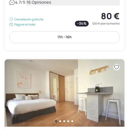
|
4.7
/5
16 Opiniones
80 €
Cancelación gratuita
-
34
%
120 €
por la noche
Pago en el hotel
11h - 16h