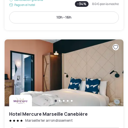
-
34
%
89 €
por la noche
Pago en el hotel
10h - 16h
Hotel Mercure Marseille Canebière
Marseille 1er arrondissement