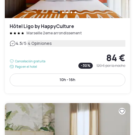
Hôtel Ligo by HappyCulture
Marseille 2eme arrondissement
|
4.5
/5
4 Opiniones
84 €
Cancelación gratuita
-
30
%
120 €
por la noche
Pago en el hotel
10h - 16h