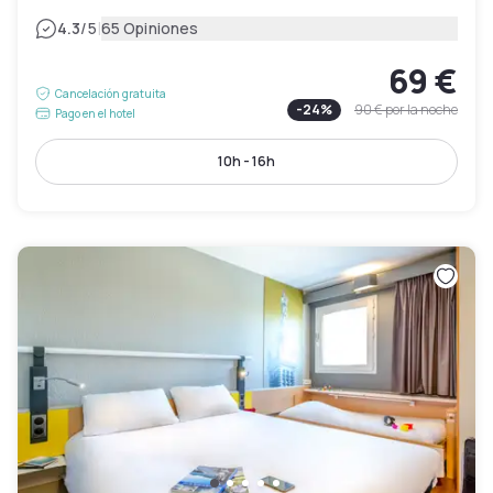
|
4.3
/5
65 Opiniones
69 €
Cancelación gratuita
-
24
%
90 €
por la noche
Pago en el hotel
10h - 16h