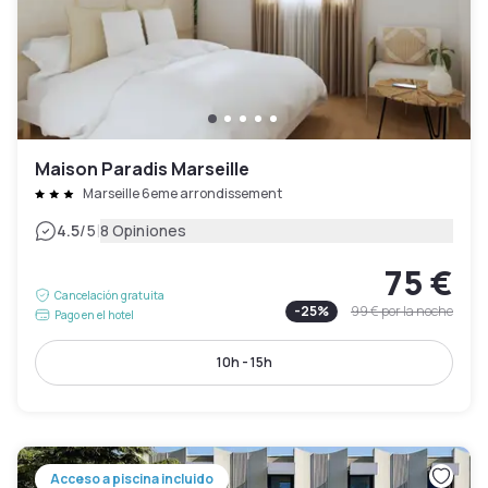
Maison Paradis Marseille
Marseille 6eme arrondissement
|
4.5
/5
8 Opiniones
75 €
Cancelación gratuita
-
25
%
99 €
por la noche
Pago en el hotel
10h - 15h
Acceso a piscina incluido