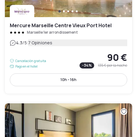
Mercure Marseille Centre Vieux Port Hotel
Marseille 1er arrondissement
|
4.3
/5
7 Opiniones
90 €
Cancelación gratuita
-
34
%
135 €
por la noche
Pago en el hotel
10h - 16h