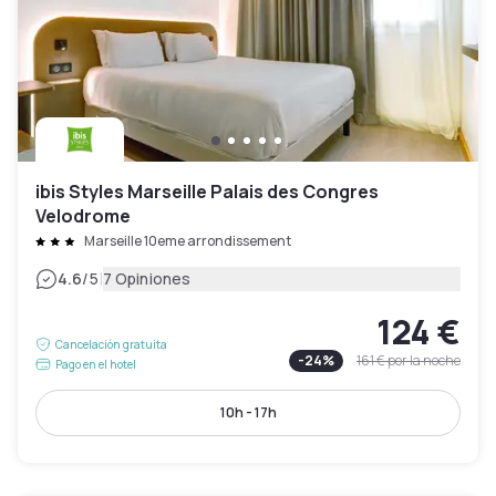
ibis Styles Marseille Palais des Congres
Velodrome
Marseille 10eme arrondissement
|
4.6
/5
7 Opiniones
124 €
Cancelación gratuita
-
24
%
161 €
por la noche
Pago en el hotel
10h - 17h