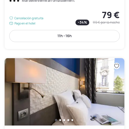
Marseille 6eme arrondissement
79 €
Cancelación gratuita
-
34
%
119 €
por la noche
Pago en el hotel
11h - 16h