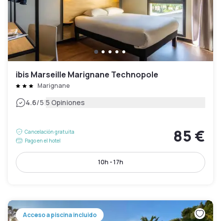
ibis Marseille Marignane Technopole
Marignane
|
4.6
/5
5 Opiniones
85 €
Cancelación gratuita
Pago en el hotel
10h - 17h
Acceso a piscina incluido