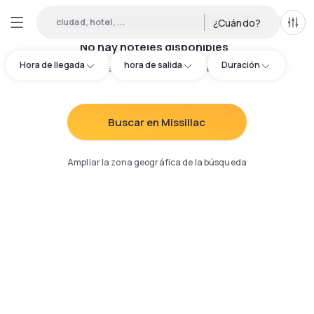
ciudad, hotel, ...
¿Cuándo?
Todo
No hay hoteles disponibles
Hora de llegada
hora de salida
Duración
Intenta redefinir los criterios de búsqueda
:
Buscar en Missillac
Ampliar la zona geográfica de la búsqueda