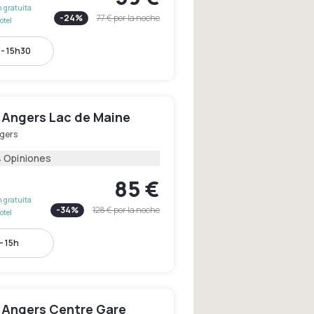
 gratuita
-
24
%
77 €
por la noche
otel
- 15h30
 Angers Lac de Maine
gers
4 Opiniones
85 €
 gratuita
-
34
%
128 €
por la noche
otel
- 15h
 Angers Centre Gare