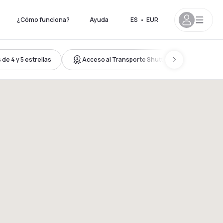
¿Cómo funciona?
Ayuda
ES
•
EUR
de 4 y 5 estrellas
Acceso al Transporte Shuttle