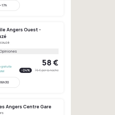
- 17h
le Angers Ouest -
uzé
couzé
 Opiniones
58 €
 gratuita
-
24
%
76 €
por la noche
otel
 16h30
les Angers Centre Gare
rs