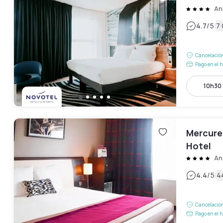
An
|
4.7
/5
7
Cancelación
Pago en el h
10h30 
Mercure
Hotel
An
|
4.4
/5
4
Cancelación
Pago en el h