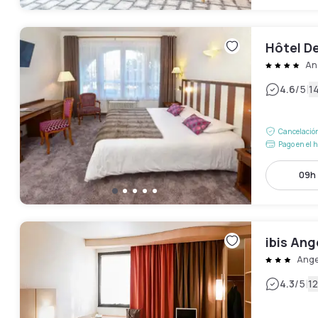
Hôtel D
An
|
4.6
/5
1
Cancelación
Pago en el h
09h 
ibis An
Ange
|
4.3
/5
12