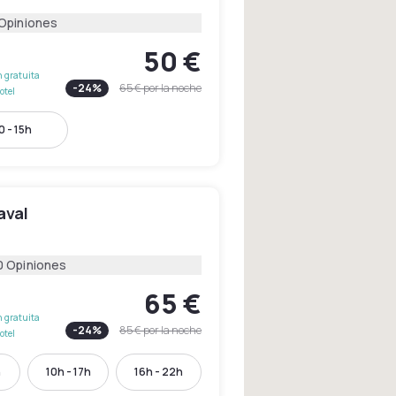
 Opiniones
50 €
 gratuita
-
24
%
65 €
por la noche
otel
 - 15h
aval
l
0 Opiniones
65 €
 gratuita
-
24
%
85 €
por la noche
otel
h
10h - 17h
16h - 22h