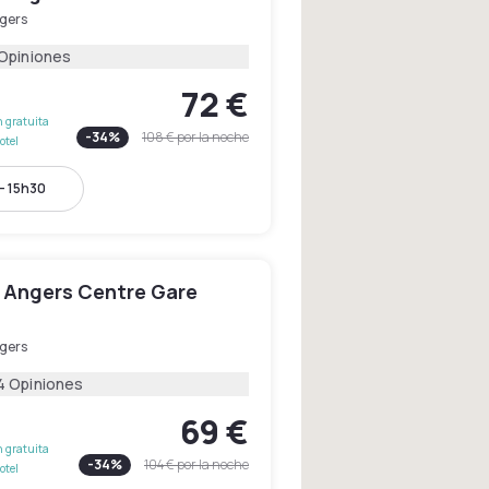
gers
 Opiniones
72 €
 gratuita
-
34
%
108 €
por la noche
otel
- 15h30
 Angers Centre Gare
gers
4 Opiniones
69 €
 gratuita
-
34
%
104 €
por la noche
otel