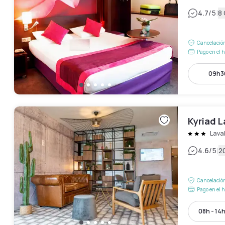
|
4.7
/5
8
Cancelación
Pago en el h
09h30
Kyriad L
Lava
|
4.6
/5
2
Cancelación
Pago en el h
08h - 14