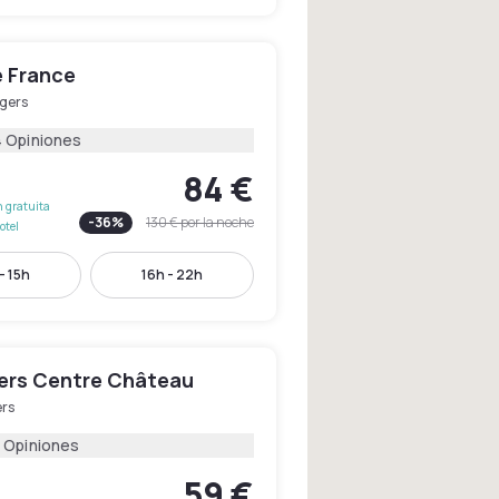
e France
gers
4 Opiniones
84 €
 gratuita
-
36
%
130 €
por la noche
otel
- 15h
16h - 22h
gers Centre Château
rs
 Opiniones
59 €