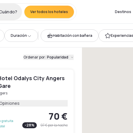
Cuándo?
Ver todos los hoteles
Destinos
Duración
Habitación con bañera
Experiencias 
Ordenar por
:
Popularidad
Hotel Odalys City Angers
Gare
gers
 Opiniones
70 €
 gratuita
-
28
%
97 €
por la noche
otel