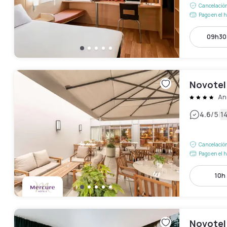
Cancelación
Pago en el h
09h30 
Novotel
An
|
4.6
/5
1
Cancelación
Pago en el h
10h 
Novotel