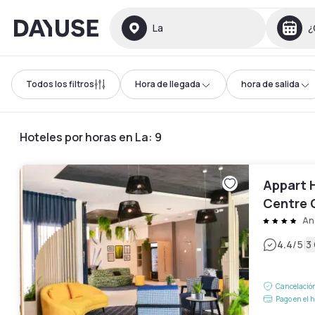
Dayuse
La
¿
Todos los filtros
Hora de llegada
hora de salida
Hoteles por horas en La
:
9
Appart 
Centre 
An
|
4.4
/5
3
Cancelación
Pago en el h