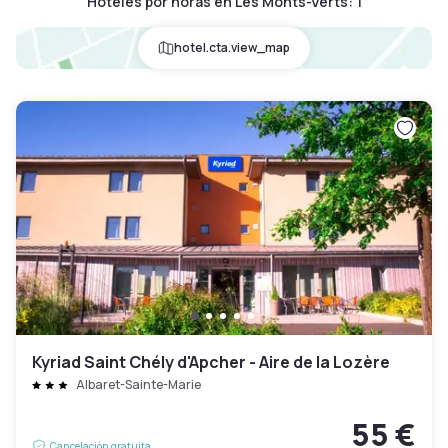
Hoteles por horas en Les Monts-Verts
:
1
hotel.cta.view_map
Kyriad Saint Chély d'Apcher - Aire de la Lozère
Albaret-Sainte-Marie
55 €
Cancelación gratuita