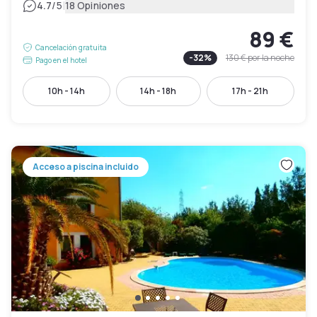
|
4.7
/5
18 Opiniones
89 €
Cancelación gratuita
-
32
%
130 €
por la noche
Pago en el hotel
10h - 14h
14h - 18h
17h - 21h
Acceso a piscina incluido