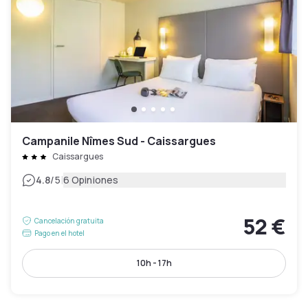
Campanile Nîmes Sud - Caissargues
Caissargues
|
4.8
/5
6 Opiniones
52 €
Cancelación gratuita
Pago en el hotel
10h - 17h