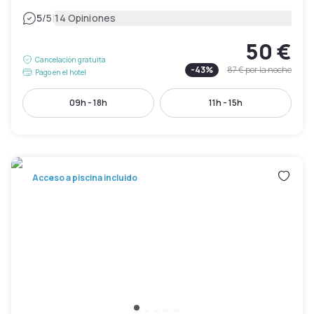
|
5
/5
14 Opiniones
50 €
Cancelación gratuita
-
43
%
87 €
por la noche
Pago en el hotel
09h - 18h
11h - 15h
Acceso a piscina incluido