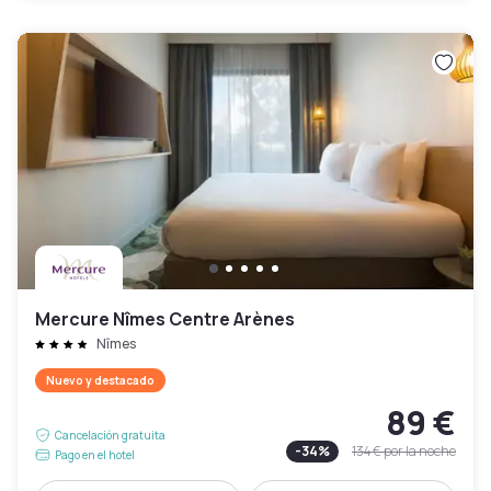
Mercure Nîmes Centre Arènes
Nîmes
Nuevo y destacado
89 €
Cancelación gratuita
-
34
%
134 €
por la noche
Pago en el hotel