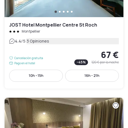
JOST Hotel Montpellier Centre St Roch
Montpellier
|
4.4
/5
3 Opiniones
67 €
Cancelación gratuita
-
45
%
120 €
por la noche
Pago en el hotel
10h - 15h
16h - 21h