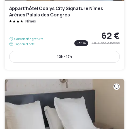
Appart'hôtel Odalys City Signature Nîmes
Arènes Palais des Congrès
Nîmes
62 €
Cancelación gratuita
-
38
%
100 €
por la noche
Pago en el hotel
10h - 17h