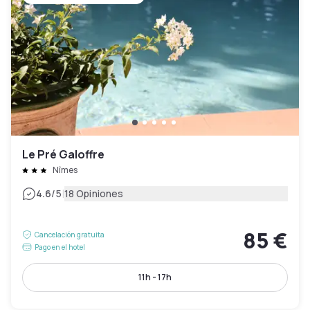
Le Pré Galoffre
Nîmes
|
4.6
/5
18 Opiniones
85 €
Cancelación gratuita
Pago en el hotel
11h - 17h