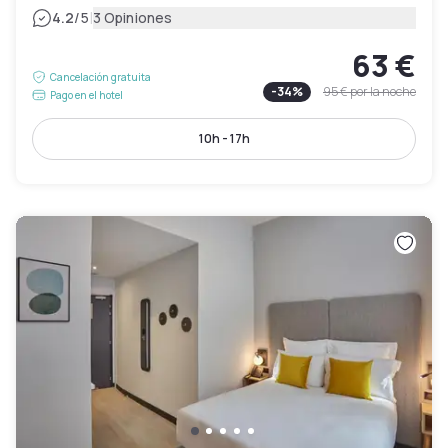
|
4.2
/5
3 Opiniones
63 €
Cancelación gratuita
-
34
%
95 €
por la noche
Pago en el hotel
10h - 17h