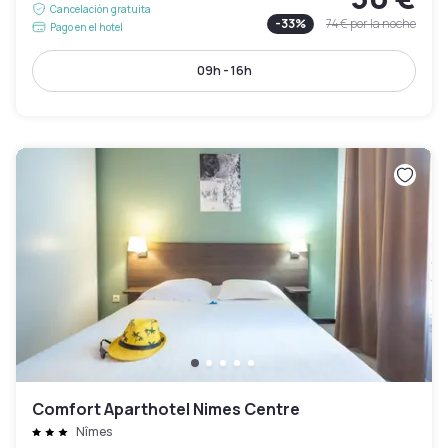
Cancelación gratuita
-
33
%
74 €
por la noche
Pago en el hotel
09h - 16h
Comfort Aparthotel Nimes Centre
Nîmes