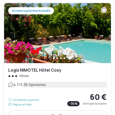
Acceso a piscina incluido
Logis NIMOTEL Hôtel Cosy
Nîmes
|
4.7
/5
35 Opiniones
60 €
Cancelación gratuita
-
34
%
90 €
por la noche
Pago en el hotel