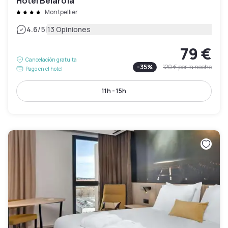
Hôtel Belaroïa
Montpellier
|
4.6
/5
13 Opiniones
79 €
Cancelación gratuita
-
35
%
120 €
por la noche
Pago en el hotel
11h - 15h