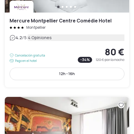
Mercure Montpellier Centre Comédie Hotel
Montpellier
|
4.2
/5
4 Opiniones
80 €
Cancelación gratuita
-
34
%
120 €
por la noche
Pago en el hotel
12h - 16h