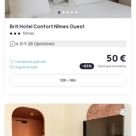
Brit Hotel Confort Nîmes Ouest
Nîmes
|
4.5
/5
26 Opiniones
50 €
Cancelación gratuita
-
65
%
142 €
por la noche
Pago en el hotel
10h - 16h