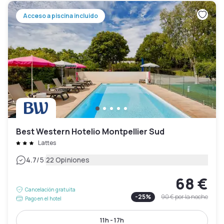
Acceso a piscina incluido
Best Western Hotelio Montpellier Sud
Lattes
|
4.7
/5
22 Opiniones
68 €
Cancelación gratuita
-
25
%
90 €
por la noche
Pago en el hotel
11h - 17h