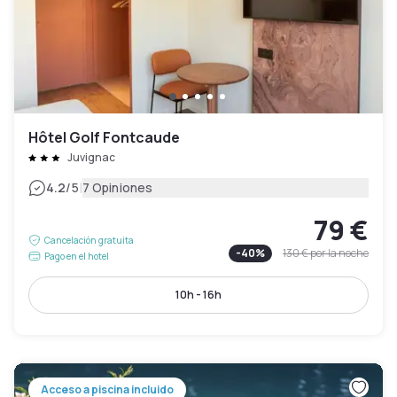
Hôtel Golf Fontcaude
Juvignac
|
4.2
/5
7 Opiniones
79 €
Cancelación gratuita
-
40
%
130 €
por la noche
Pago en el hotel
10h - 16h
Acceso a piscina incluido