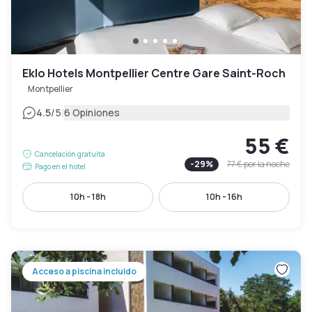
Eklo Hotels Montpellier Centre Gare Saint-Roch
Montpellier
|
4.5
/5
6 Opiniones
55 €
Cancelación gratuita
-
29
%
77 €
por la noche
Pago en el hotel
10h - 18h
10h - 16h
Acceso a piscina incluido