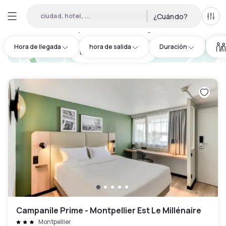
ciudad, hotel, ...
¿Cuándo?
Todo
Hoteles por horas en Lansargues
:
25
Hora de llegada
hora de salida
Duración
hotel.cta.view_map
Campanile Prime - Montpellier Est Le Millénaire
Montpellier