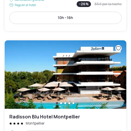
-
26
%
85 €
por la noche
Pago en el hotel
10h - 16h
Radisson Blu Hotel Montpellier
Montpellier