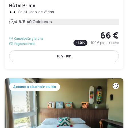
Hôtel Prime
Saint-Jean-de-Védas
|
4.6
/5
40 Opiniones
66 €
Cancelación gratuita
-
40
%
109 €
por la noche
Pago en el hotel
10h - 18h
Acceso a piscina incluido