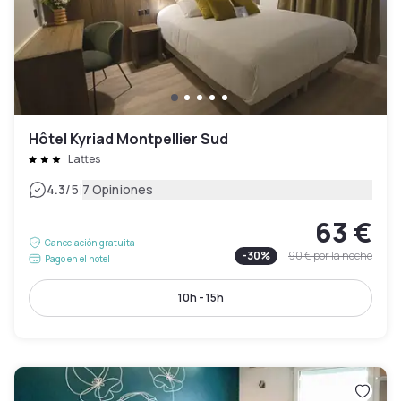
Hôtel Kyriad Montpellier Sud
Lattes
|
4.3
/5
7 Opiniones
63 €
Cancelación gratuita
-
30
%
90 €
por la noche
Pago en el hotel
10h - 15h