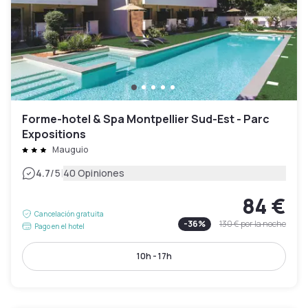
Forme-hotel & Spa Montpellier Sud-Est - Parc
Expositions
Mauguio
|
4.7
/5
40 Opiniones
84 €
Cancelación gratuita
-
36
%
130 €
por la noche
Pago en el hotel
10h - 17h