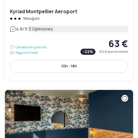
Kyriad Montpellier Aeroport
Mauguio
|
4.6
/5
3 Opiniones
63 €
Cancelación gratuita
-
22
%
80 €
por la noche
Pago en el hotel
10h - 18h