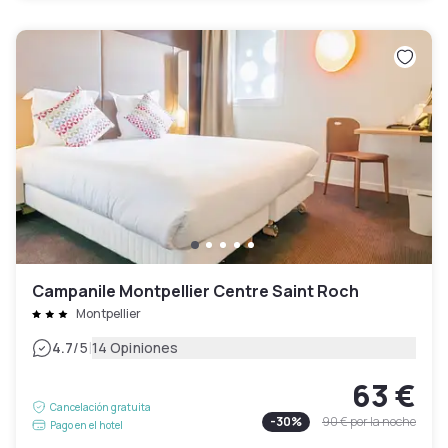
Campanile Montpellier Centre Saint Roch
Montpellier
|
4.7
/5
14 Opiniones
63 €
Cancelación gratuita
-
30
%
90 €
por la noche
Pago en el hotel