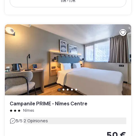
11h - 17h
Campanile PRIME - Nîmes Centre
Nîmes
|
5
/5
2 Opiniones
50 €