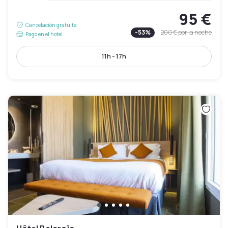
95 €
Cancelación gratuita
-
53
%
200 €
por la noche
Pago en el hotel
11h - 17h