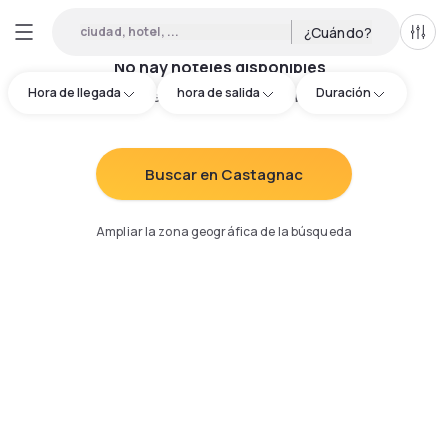
ciudad, hotel, ...
¿Cuándo?
Todo
No hay hoteles disponibles
Hora de llegada
hora de salida
Duración
Intenta redefinir los criterios de búsqueda
:
Buscar en Castagnac
Ampliar la zona geográfica de la búsqueda