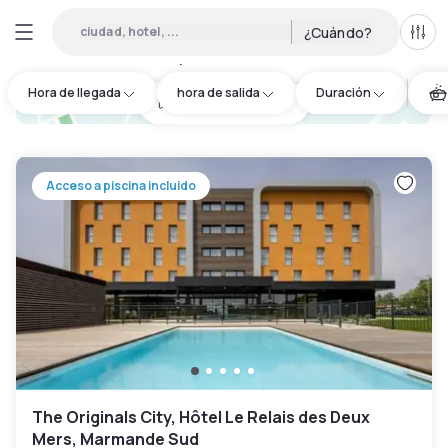
ciudad, hotel, ...
¿Cuándo?
Todo
Hoteles por horas en Bazas
:
3
Hora de llegada
hora de salida
Duración
hotel.cta.view_map
Acceso a piscina incluido
The Originals City, Hôtel Le Relais des Deux
Mers, Marmande Sud