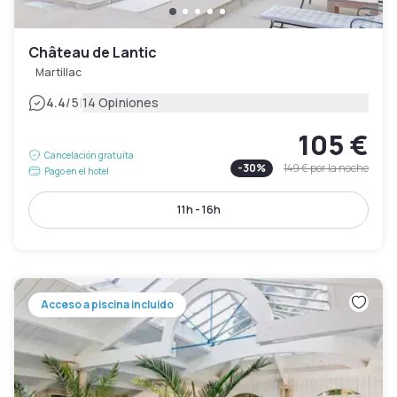
Château de Lantic
Martillac
|
4.4
/5
14 Opiniones
105 €
Cancelación gratuita
-
30
%
149 €
por la noche
Pago en el hotel
11h - 16h
Acceso a piscina incluido