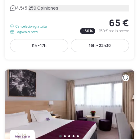
|
4.5
/5
259 Opiniones
65 €
Cancelación gratuita
-
60
%
159 €
por la noche
Pago en el hotel
11h - 17h
16h - 22h30