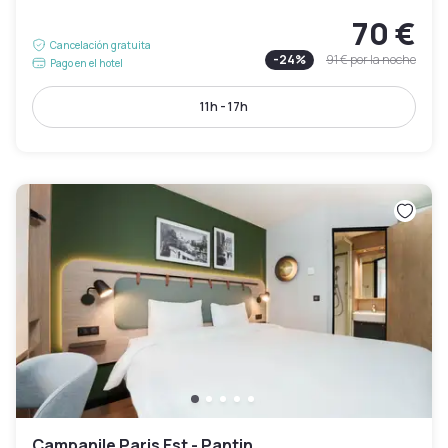
70 €
Cancelación gratuita
-
24
%
91 €
por la noche
Pago en el hotel
11h - 17h
Campanile Paris Est - Pantin