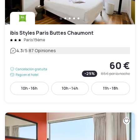
ibis Styles Paris Buttes Chaumont
Paris 19ème
|
4.3
/5
87 Opiniones
60 €
Cancelación gratuita
-
29
%
85 €
por la noche
Pago en el hotel
10h - 16h
10h - 14h
11h - 18h