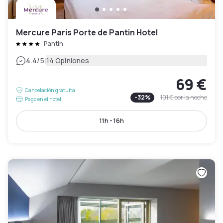
Mercure Paris Porte de Pantin Hotel
Pantin
|
4.4
/5
14 Opiniones
69 €
Cancelación gratuita
-
32
%
101 €
por la noche
Pago en el hotel
11h - 16h