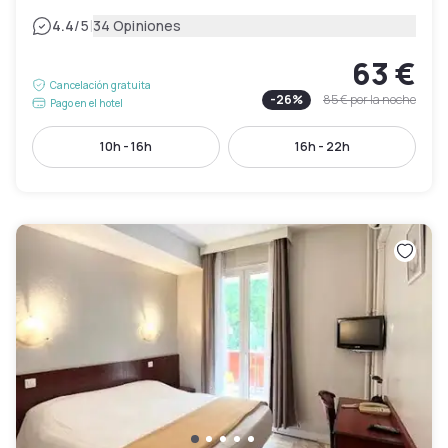
|
4.4
/5
34 Opiniones
63 €
Cancelación gratuita
-
26
%
85 €
por la noche
Pago en el hotel
10h - 16h
16h - 22h