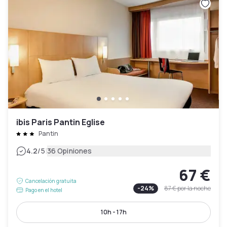
ibis Paris Pantin Eglise
Pantin
|
4.2
/5
36 Opiniones
67 €
Cancelación gratuita
-
24
%
87 €
por la noche
Pago en el hotel
10h - 17h