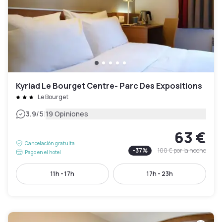
Kyriad Le Bourget Centre- Parc Des Expositions
Le Bourget
|
3.9
/5
19 Opiniones
63 €
Cancelación gratuita
-
37
%
100 €
por la noche
Pago en el hotel
11h - 17h
17h - 23h