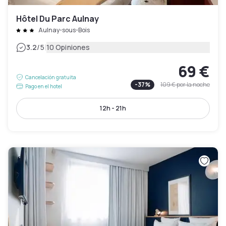
Hôtel Du Parc Aulnay
Aulnay-sous-Bois
|
3.2
/5
10 Opiniones
69 €
Cancelación gratuita
-
37
%
109 €
por la noche
Pago en el hotel
12h - 21h