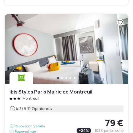
ibis Styles Paris Mairie de Montreuil
Montreuil
|
4.3
/5
11 Opiniones
79 €
Cancelación gratuita
-
24
%
103 €
por la noche
Pago en el hotel