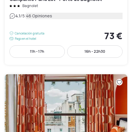
Bagnolet
|
4.1
/5
46 Opiniones
73 €
Cancelación gratuita
Pago en el hotel
11h - 17h
16h - 22h30