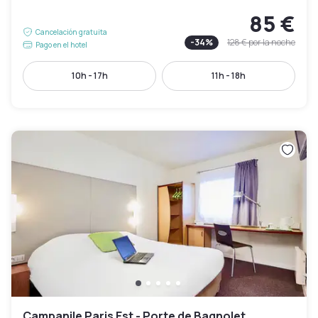
85 €
Cancelación gratuita
-
34
%
128 €
por la noche
Pago en el hotel
10h - 17h
11h - 18h
Campanile Paris Est - Porte de Bagnolet