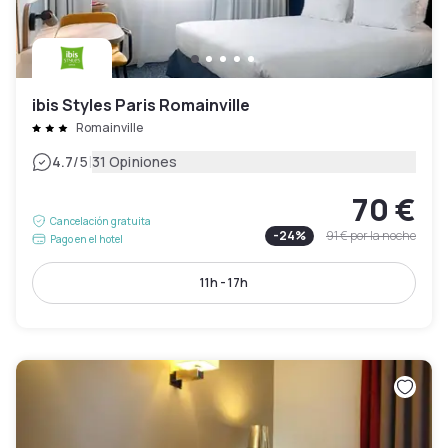
ibis Styles Paris Romainville
Romainville
|
4.7
/5
31 Opiniones
70 €
Cancelación gratuita
-
24
%
91 €
por la noche
Pago en el hotel
11h - 17h