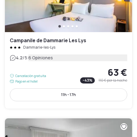
Campanile de Dammarie Les Lys
Dammarie-les-Lys
|
4.2
/5
6 Opiniones
63 €
Cancelación gratuita
-
43
%
110 €
por la noche
Pago en el hotel
11h - 17h