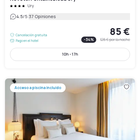
Ury
|
4.5
/5
37 Opiniones
85 €
Cancelación gratuita
-
34
%
128 €
por la noche
Pago en el hotel
10h - 17h
Acceso a piscina incluido