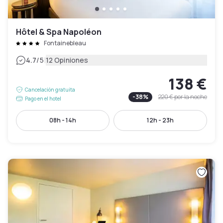
Hôtel & Spa Napoléon
Fontainebleau
|
4.7
/5
12 Opiniones
138 €
Cancelación gratuita
-
38
%
220 €
por la noche
Pago en el hotel
08h - 14h
12h - 23h