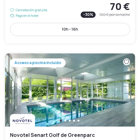
70 €
Cancelación gratuita
-
30
%
100 €
por la noche
Pago en el hotel
10h - 16h
Acceso a piscina incluido
Novotel Senart Golf de Greenparc