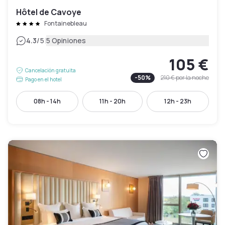
Hôtel de Cavoye
Fontainebleau
|
4.3
/5
5 Opiniones
105 €
Cancelación gratuita
-
50
%
210 €
por la noche
Pago en el hotel
08h - 14h
11h - 20h
12h - 23h