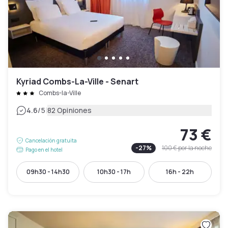
Kyriad Combs-La-Ville - Senart
Combs-la-Ville
|
4.6
/5
82 Opiniones
73 €
Cancelación gratuita
-
27
%
100 €
por la noche
Pago en el hotel
09h30 - 14h30
10h30 - 17h
16h - 22h