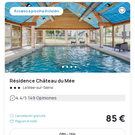
Acceso a piscina incluido
Résidence Château du Mée
Le Mée-sur-Seine
|
4.4
/5
149 Opiniones
85 €
Cancelación gratuita
Pago en el hotel
08h - 16h