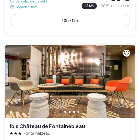
Cancelación gratuita
-
24
%
90 €
por la noche
Pago en el hotel
10h - 15h
ibis Château de Fontainebleau
Fontainebleau