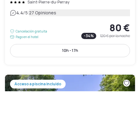
Saint-Pierre-du-Perray
|
4.4
/5
27 Opiniones
80 €
Cancelación gratuita
-
34
%
120 €
por la noche
Pago en el hotel
10h - 17h
Acceso a piscina incluido