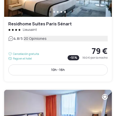
Residhome Suites Paris Sénart
Lieusaint
|
4.8
/5
20 Opiniones
79 €
Cancelación gratuita
-
51
%
160 €
por la noche
Pago en el hotel
10h - 16h