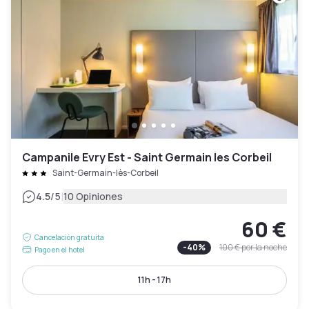
Campanile Evry Est - Saint Germain les Corbeil
Saint-Germain-lès-Corbeil
|
4.5
/5
10 Opiniones
60 €
Cancelación gratuita
-
40
%
100 €
por la noche
Pago en el hotel
11h - 17h