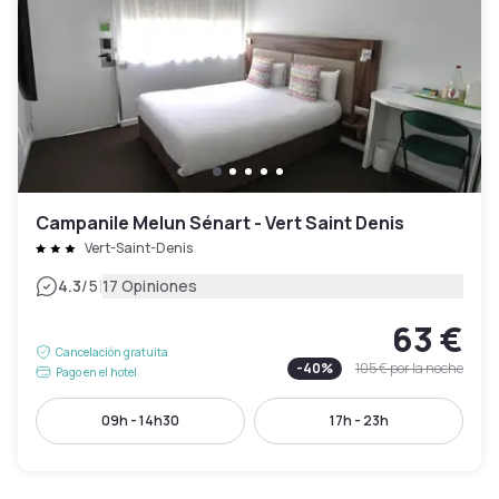
Campanile Melun Sénart - Vert Saint Denis
Vert-Saint-Denis
|
4.3
/5
17 Opiniones
63 €
Cancelación gratuita
-
40
%
105 €
por la noche
Pago en el hotel
09h - 14h30
17h - 23h