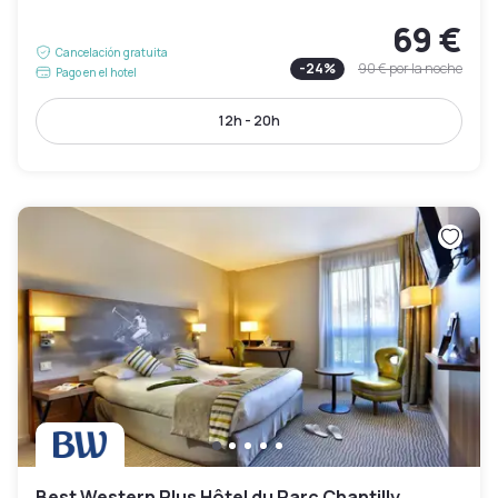
69 €
Cancelación gratuita
-
24
%
90 €
por la noche
Pago en el hotel
12h - 20h
Best Western Plus Hôtel du Parc Chantilly