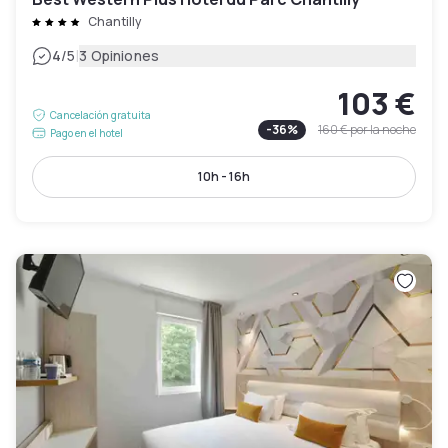
Chantilly
|
4
/5
3 Opiniones
103 €
Cancelación gratuita
-
36
%
160 €
por la noche
Pago en el hotel
10h - 16h