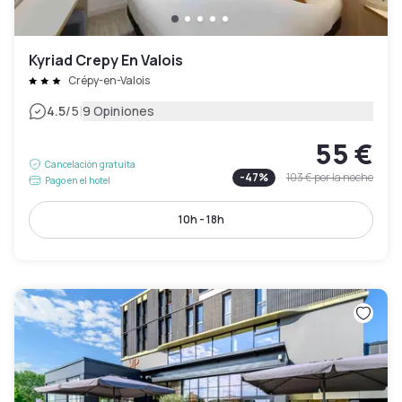
Kyriad Crepy En Valois
Crépy-en-Valois
|
4.5
/5
9 Opiniones
55 €
Cancelación gratuita
-
47
%
103 €
por la noche
Pago en el hotel
10h - 18h