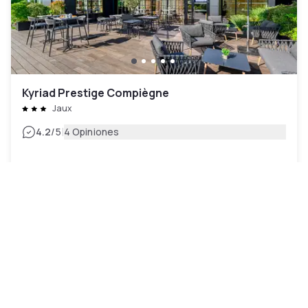
Kyriad Prestige Compiègne
Jaux
|
4.2
/5
4 Opiniones
67 €
Cancelación gratuita
Pago en el hotel
10h - 16h