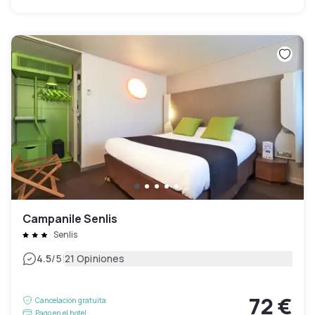
Campanile Senlis
Senlis
|
4.5
/5
21 Opiniones
72 €
Cancelación gratuita
Pago en el hotel