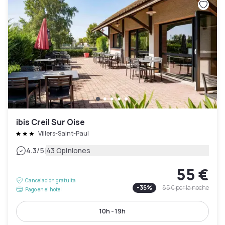
ibis Creil Sur Oise
Villers-Saint-Paul
|
4.3
/5
43 Opiniones
55 €
Cancelación gratuita
-
35
%
85 €
por la noche
Pago en el hotel
10h - 19h