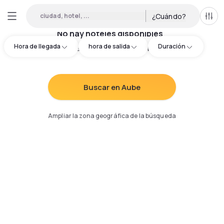
ciudad, hotel, ...
¿Cuándo?
Todo
No hay hoteles disponibles
Hora de llegada
hora de salida
Duración
Intenta redefinir los criterios de búsqueda
:
Buscar en Aube
Ampliar la zona geográfica de la búsqueda