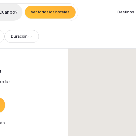
Cuándo?
Ver todos los hoteles
Destinos
Duración
s
queda
:
eda