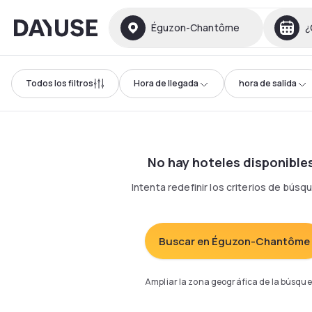
Dayuse
Éguzon-Chantôme
¿
Todos los filtros
Hora de llegada
hora de salida
No hay hoteles disponible
Intenta redefinir los criterios de bús
Buscar en Éguzon-Chantôme
Ampliar la zona geográfica de la búsqu