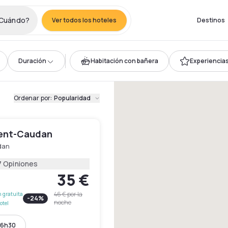
Cuándo?
Ver todos los hoteles
Destinos
Duración
Habitación con bañera
Experiencias 
Ordenar por
:
Popularidad
rient-Caudan
dan
7 Opiniones
35 €
46 €
por la
 gratuita
-
24
%
noche
otel
16h30