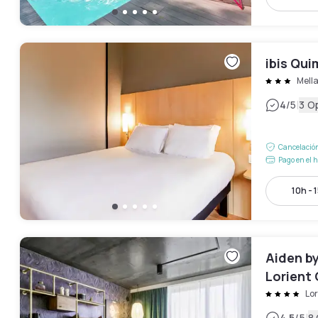
ibis Qui
Mell
|
4
/5
3 O
Cancelación
Pago en el h
10h - 
Aiden b
Lorient
Lor
4.5
/5
8