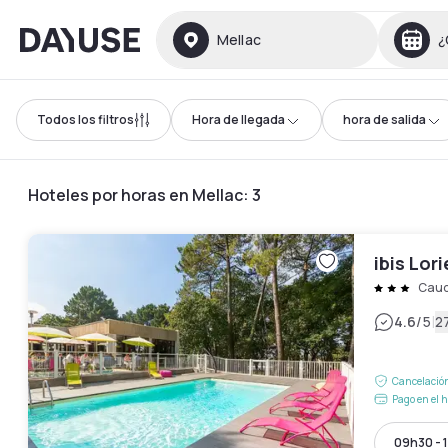
Dayuse
Mellac
¿
Todos los filtros
Hora de llegada
hora de salida
Hoteles por horas en Mellac
:
3
ibis Lo
Cau
|
4.6
/5
2
Cancelación
Pago en el h
09h30 - 