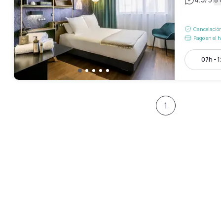
|
Cancelación
Pago en el h
07h - 
1