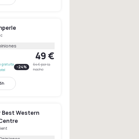
mperle
ac
piniones
49 €
64 €
por la
 gratuita
-
24
%
noche
otel
15h
y Best Western
 Centre
ient
 Opiniones