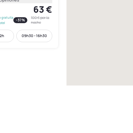
63 €
100 €
por la
 gratuita
-
37
%
noche
otel
12h
09h30 - 16h30