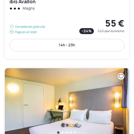
ibis Avallon
Magny
55 €
Cancelación gratuita
-
24
%
72 €
por la noche
Pago en el hotel
14h - 23h