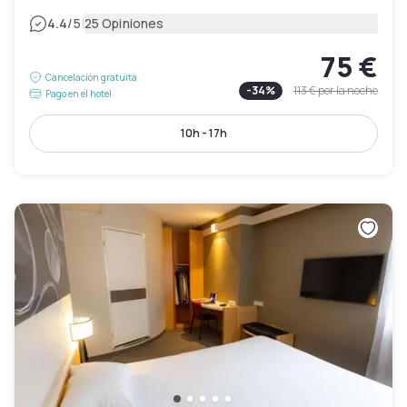
|
4.4
/5
25 Opiniones
75 €
Cancelación gratuita
-
34
%
113 €
por la noche
Pago en el hotel
10h - 17h