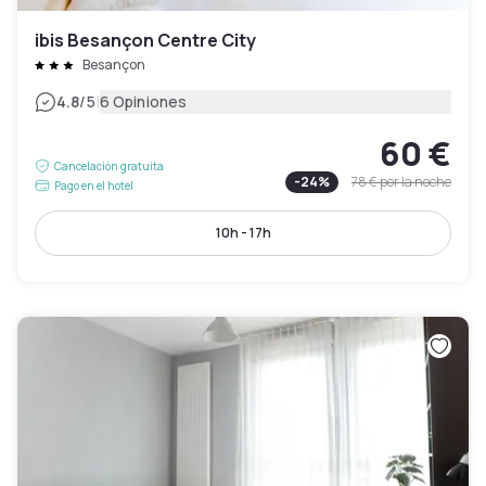
ibis Besançon Centre City
Besançon
|
4.8
/5
6 Opiniones
60 €
Cancelación gratuita
-
24
%
78 €
por la noche
Pago en el hotel
10h - 17h