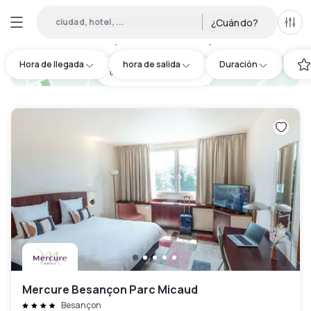
ciudad, hotel, ...
¿Cuándo?
Todo
Hoteles por horas en Besançon
:
4
Hora de llegada
hora de salida
Duración
hotel.cta.view_map
Mercure Besançon Parc Micaud
Besançon