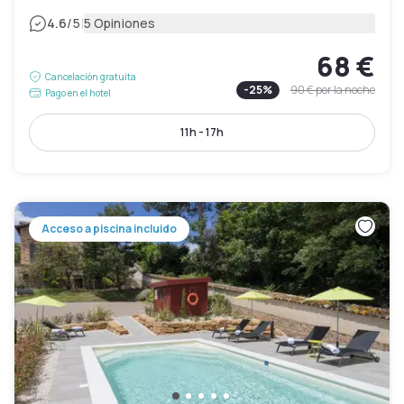
|
4.6
/5
5 Opiniones
68 €
Cancelación gratuita
-
25
%
90 €
por la noche
Pago en el hotel
11h - 17h
Acceso a piscina incluido