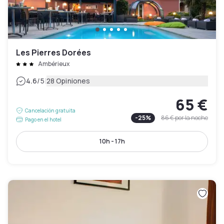
Les Pierres Dorées
Ambérieux
|
4.6
/5
28 Opiniones
65 €
Cancelación gratuita
-
25
%
86 €
por la noche
Pago en el hotel
10h - 17h