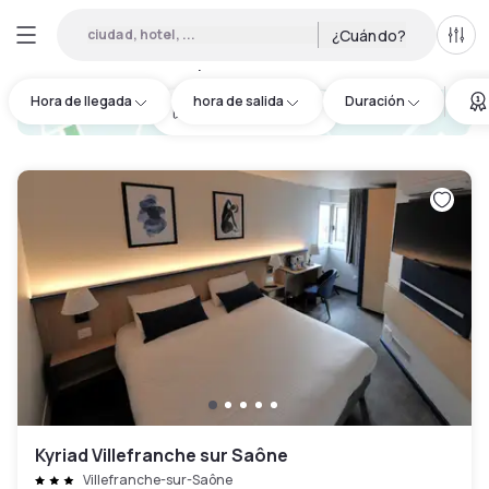
ciudad, hotel, ...
¿Cuándo?
Todo
Hoteles por horas en Blacé
:
4
Hora de llegada
hora de salida
Duración
hotel.cta.view_map
Kyriad Villefranche sur Saône
Villefranche-sur-Saône