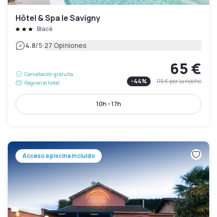
Hôtel & Spa le Savigny
Blacé
|
4.8
/5
27 Opiniones
65 €
Cancelación gratuita
-
44
%
115 €
por la noche
Pago en el hotel
10h - 17h
Acceso a piscina incluido