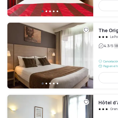
The Orig
Le Po
|
4.3
/5
18
Cancelación
Pago en el h
Hôtel d
Gren