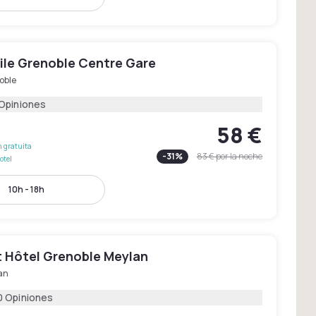
le Grenoble Centre Gare
oble
 Opiniones
58 €
 gratuita
-
31
%
83 €
por la noche
otel
10h - 18h
 Hôtel Grenoble Meylan
an
0 Opiniones