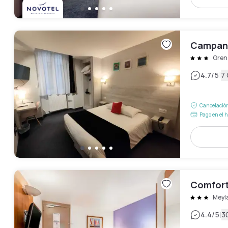
Campani
Gren
|
4.7
/5
7
Cancelación
Pago en el h
Comfort
Meyl
|
4.4
/5
3