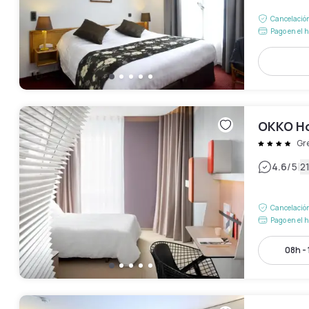
Cancelación
Pago en el h
OKKO Ho
Gr
|
4.6
/5
2
Cancelación
Pago en el h
08h -