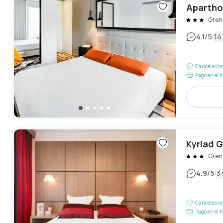
Apartho
Gren
|
4.1
/5
14
Cancelación
Pago en el h
Kyriad 
Gren
|
4.9
/5
3
Cancelación
Pago en el h