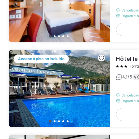
Cancelación
Pago en el h
Hôtel le
Acceso a piscina incluido
Fonta
|
4.1
/5
4 
Cancelación
Pago en el h