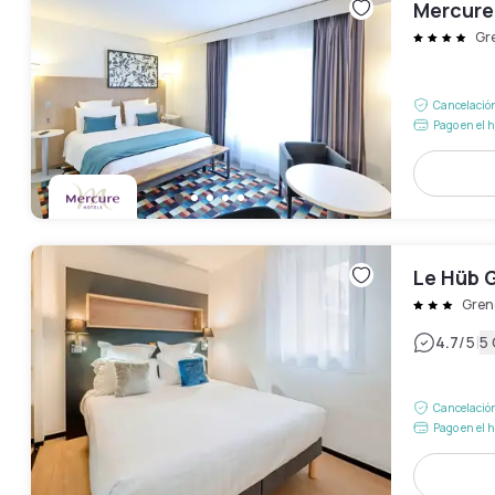
Mercure
Gr
Cancelación
Pago en el h
Le Hüb 
Gren
|
4.7
/5
5
Cancelación
Pago en el h