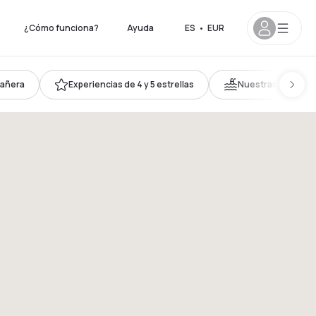
¿Cómo funciona?
Ayuda
ES
•
EUR
bañera
Experiencias de 4 y 5 estrellas
Nuestras mejores 