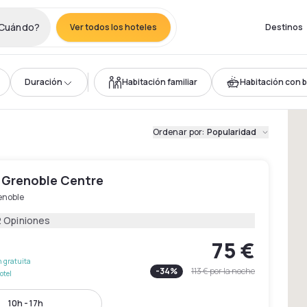
Cuándo?
Ver todos los hoteles
Destinos
Duración
Habitación familiar
Habitación con 
Ordenar por
:
Popularidad
 Grenoble Centre
enoble
2 Opiniones
75 €
 gratuita
-
34
%
113 €
por la noche
otel
10h - 17h