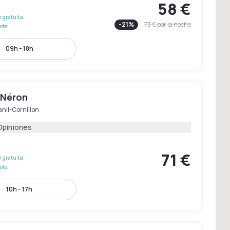
58 €
 gratuita
-
21
%
73 €
por la noche
otel
09h - 18h
 Néron
nil-Cornillon
Opiniones
71 €
 gratuita
otel
10h - 17h