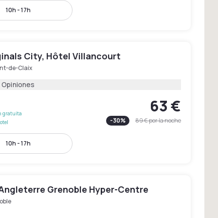
10h - 17h
inals City, Hôtel Villancourt
nt-de-Claix
 Opiniones
63 €
 gratuita
-
30
%
89 €
por la noche
otel
10h - 17h
’Angleterre Grenoble Hyper-Centre
oble