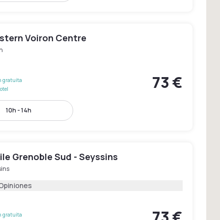
stern Voiron Centre
n
73 €
 gratuita
otel
10h - 14h
le Grenoble Sud - Seyssins
sins
 Opiniones
73 €
 gratuita