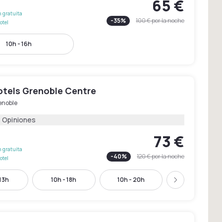
65 €
 gratuita
-
35
%
100 €
por la noche
otel
10h - 16h
tels Grenoble Centre
enoble
1 Opiniones
73 €
 gratuita
-
40
%
120 €
por la noche
otel
 13h
10h - 18h
10h - 20h
16h - 22h
Siguiente