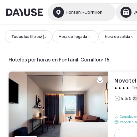
Dayuse
Fontanil-Cornillon
¿
Todos los filtros
Hora de llegada
hora de salida
Hoteles por horas en Fontanil-Cornillon
:
15
Novotel
Gr
|
4.5
/5
2
Cancelación
Pago en el h