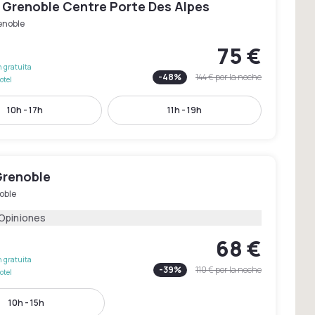
 Grenoble Centre Porte Des Alpes
enoble
75 €
 gratuita
-
48
%
144 €
por la noche
otel
10h - 17h
11h - 19h
Grenoble
oble
 Opiniones
68 €
 gratuita
-
39
%
110 €
por la noche
otel
10h - 15h