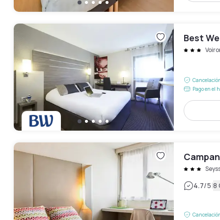
Best We
Voiro
Cancelación
Pago en el h
Campani
Seys
|
4.7
/5
8
Cancelación