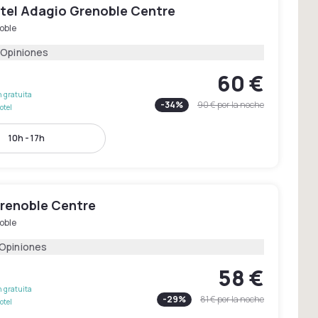
tel Adagio Grenoble Centre
oble
 Opiniones
60 €
 gratuita
-
34
%
90 €
por la noche
otel
10h - 17h
Grenoble Centre
oble
 Opiniones
58 €
 gratuita
-
29
%
81 €
por la noche
otel